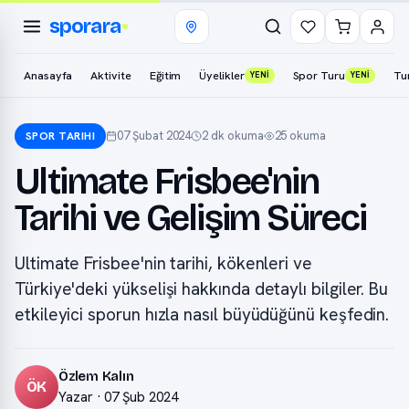
sporara
Anasayfa
Aktivite
Eğitim
Üyelikler
Spor Turu
Tu
YENİ
YENİ
07 Şubat 2024
2 dk okuma
25 okuma
SPOR TARIHI
Ultimate Frisbee'nin
Tarihi ve Gelişim Süreci
Ultimate Frisbee'nin tarihi, kökenleri ve
Türkiye'deki yükselişi hakkında detaylı bilgiler. Bu
etkileyici sporun hızla nasıl büyüdüğünü keşfedin.
Özlem Kalın
ÖK
Yazar · 07 Şub 2024