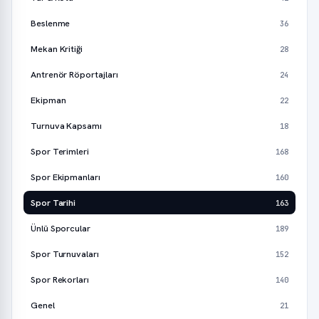
Beslenme
36
Mekan Kritiği
28
Antrenör Röportajları
24
Ekipman
22
Turnuva Kapsamı
18
Spor Terimleri
168
Spor Ekipmanları
160
Spor Tarihi
163
Ünlü Sporcular
189
Spor Turnuvaları
152
Spor Rekorları
140
Genel
21