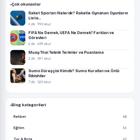
Çok okunanlar
Raket Sporları Nelerdir? Raketle Oynanan Oyunların
Liste...
6 dk · 990 okur
FIFA Ne Demek, UEFA Ne Demek? Farkları ve
Görevleri
6 dk · 609 okur
Muay Thai Teknik Terimler ve Puanlama
2 dk · 391 okur
Sumo Güreşçisi Kimdir? Sumo Kuralları ve Ünlü
Rikishiler
7 dk · 320 okur
Blog kategorileri
Rehber
68
Eğitim
54
Tur & Rota
42