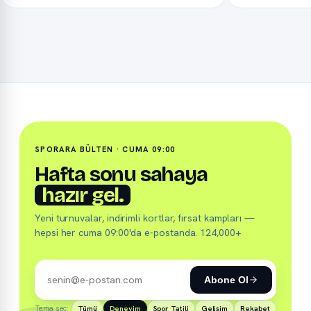
SPORARA BÜLTEN · CUMA 09:00
Hafta sonu sahaya
hazır gel.
Yeni turnuvalar, indirimli kortlar, fırsat kampları —
hepsi her cuma 09:00'da e-postanda. 124,000+
Abone Ol
Tema seç:
Tümü
Deneyim
Spor Tatili
Gelişim
Rekabet