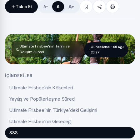
A+
Takip Et
A
A−
Ultimate Frisbee'nin Tarihi ve
Güncellendi · 05 Ağu
Gelişim Süreci
20:27
İÇINDEKILER
Ultimate Frisbee'nin Kökenleri
Yayılış ve Popülerleşme Süreci
Ultimate Frisbee’nin Türkiye’deki Gelişimi
Ultimate Frisbee'nin Geleceği
SSS