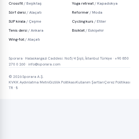
Crossfit
/ Beşiktaş
Yoga retreat
/ Kapadokya
Sörf dersi
/ Alaçatı
Reformer
/ Moda
SUP kirala
/ Çeşme
Cycling kurs
/ Etiler
Tenis dersi
/ Ankara
Bisiklet
/ Eskişehir
Wing-foil
/ Alaçatı
Sporara · Halaskargazi Caddesi. No:5/4 Şişli, İstanbul Türkiye ·
+90 850
270 0 260
·
info@sporara.com
© 2026 Sporara A.Ş.
KVKK Aydınlatma Metni
Gizlilik Politikası
Kullanım Şartları
Çerez Politikası
TR · ₺