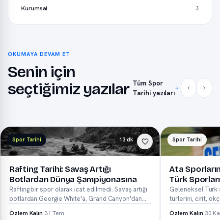
Kurumsal
3
OKUMAYA DEVAM ET
Senin için
Tüm Spor
seçtiğimiz yazılar
Tarihi yazıları
Spor Tarihi
13 dk
Spor Tarihi
Rafting Tarihi: Savaş Artığı
Ata Sporları
Botlardan Dünya Şampiyonasına
Türk Sporları
Rafting bir spor olarak icat edilmedi. Savaş artığı
Geleneksel Türk s
botlardan Georgie White'a, Grand Canyon'dan
türlerini, cirit, ok
Çoru...
Özlem Kalın
·
31 Tem
Özlem Kalın
·
30 Ka