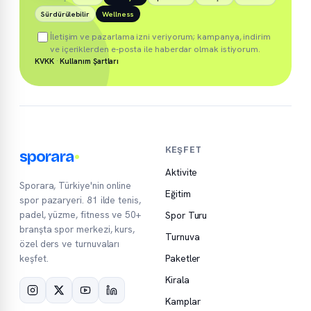
Sürdürülebilir
Wellness
İletişim ve pazarlama izni veriyorum; kampanya, indirim
ve içeriklerden e-posta ile haberdar olmak istiyorum.
KVKK
·
Kullanım Şartları
KEŞFET
sporara
Aktivite
Sporara, Türkiye'nin online
Eğitim
spor pazaryeri. 81 ilde tenis,
padel, yüzme, fitness ve 50+
Spor Turu
branşta spor merkezi, kurs,
Turnuva
özel ders ve turnuvaları
keşfet.
Paketler
Kirala
Kamplar