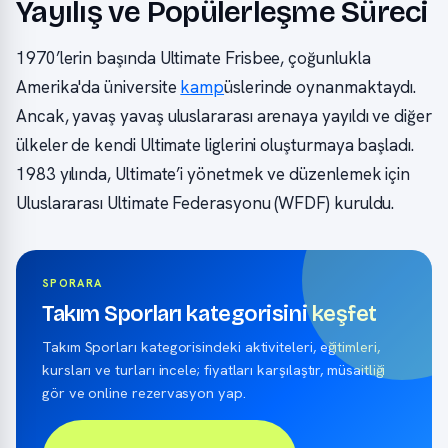
Yayılış ve Popülerleşme Süreci
1970’lerin başında Ultimate Frisbee, çoğunlukla
Amerika'da üniversite
kamp
üslerinde oynanmaktaydı.
Ancak, yavaş yavaş uluslararası arenaya yayıldı ve diğer
ülkeler de kendi Ultimate liglerini oluşturmaya başladı.
1983 yılında, Ultimate’i yönetmek ve düzenlemek için
Uluslararası Ultimate Federasyonu (WFDF) kuruldu.
SPORARA
Takım Sporları kategorisini keşfet
Takım Sporları kategorisindeki aktiviteleri, eğitimleri,
kursları ve turları incele; fiyatları karşılaştır, müsaitliği
gör ve online rezervasyon yap.