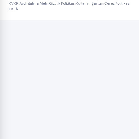
KVKK Aydınlatma Metni
Gizlilik Politikası
Kullanım Şartları
Çerez Politikası
TR · ₺