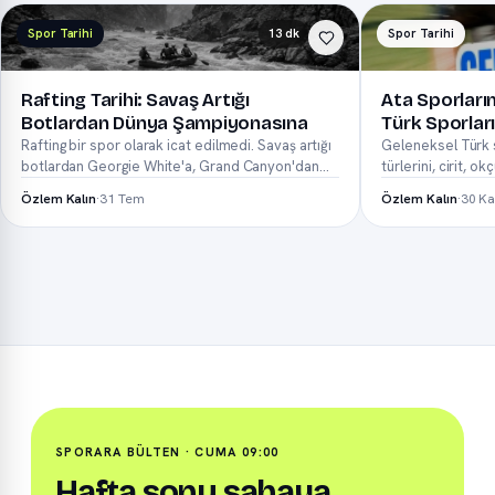
Spor Tarihi
13 dk
Spor Tarihi
Rafting Tarihi: Savaş Artığı
Ata Sporları
Botlardan Dünya Şampiyonasına
Türk Sporları
Rafting bir spor olarak icat edilmedi. Savaş artığı
Geleneksel Türk s
botlardan Georgie White'a, Grand Canyon'dan
türlerini, cirit, ok
Çoru...
Özlem Kalın
·
31 Tem
Özlem Kalın
·
30 Ka
SPORARA BÜLTEN · CUMA 09:00
Hafta sonu sahaya