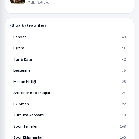
7 dk · 369 okur
Blog kategorileri
Rehber
68
Eğitim
54
Tur & Rota
42
Beslenme
36
Mekan Kritiği
28
Antrenör Röportajları
24
Ekipman
22
Turnuva Kapsamı
18
Spor Terimleri
168
Spor Ekipmanları
160