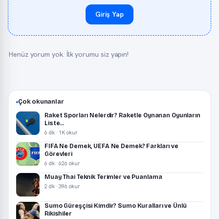
Giriş Yap
Henüz yorum yok. İlk yorumu siz yapın!
Çok okunanlar
Raket Sporları Nelerdir? Raketle Oynanan Oyunların
Liste...
6 dk · 1K okur
FIFA Ne Demek, UEFA Ne Demek? Farkları ve
Görevleri
6 dk · 626 okur
Muay Thai Teknik Terimler ve Puanlama
2 dk · 396 okur
Sumo Güreşçisi Kimdir? Sumo Kuralları ve Ünlü
Rikishiler