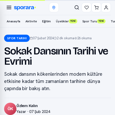
sporara
Anasayfa
Aktivite
Eğitim
Üyelikler
Spor Turu
Tu
YENİ
YENİ
07 Şubat 2024
2 dk okuma
26 okuma
SPOR TARIHI
Sokak Dansının Tarihi ve
Evrimi
Sokak dansının kökenlerinden modern kültüre
etkisine kadar tüm zamanların tarihine dünya
çapında bir bakış atın.
Özlem Kalın
ÖK
Yazar · 07 Şub 2024