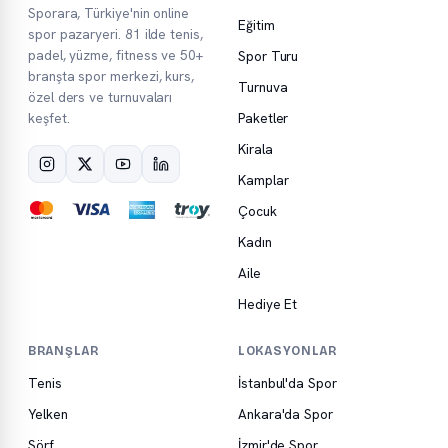
Sporara, Türkiye'nin online
Eğitim
spor pazaryeri. 81 ilde tenis,
padel, yüzme, fitness ve 50+
Spor Turu
branşta spor merkezi, kurs,
Turnuva
özel ders ve turnuvaları
keşfet.
Paketler
Kirala
Kamplar
Çocuk
Kadın
Aile
Hediye Et
BRANŞLAR
LOKASYONLAR
Tenis
İstanbul'da Spor
Yelken
Ankara'da Spor
Sörf
İzmir'de Spor