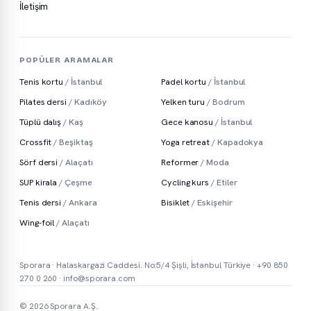
İletişim
POPÜLER ARAMALAR
Tenis kortu
/ İstanbul
Padel kortu
/ İstanbul
Pilates dersi
/ Kadıköy
Yelken turu
/ Bodrum
Tüplü dalış
/ Kaş
Gece kanosu
/ İstanbul
Crossfit
/ Beşiktaş
Yoga retreat
/ Kapadokya
Sörf dersi
/ Alaçatı
Reformer
/ Moda
SUP kirala
/ Çeşme
Cycling kurs
/ Etiler
Tenis dersi
/ Ankara
Bisiklet
/ Eskişehir
Wing-foil
/ Alaçatı
Sporara · Halaskargazi Caddesi. No:5/4 Şişli, İstanbul Türkiye ·
+90 850
270 0 260
·
info@sporara.com
© 2026 Sporara A.Ş.