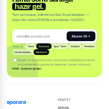
hazır gel.
Yeni turnuvalar, indirimli kortlar, fırsat kampları —
hepsi her cuma 09:00'da e-postanda. 124,000+
Abone Ol
Tema seç:
Tümü
Deneyim
Spor Tatili
Gelişim
Rekabet
Sürdürülebilir
Wellness
İletişim ve pazarlama izni veriyorum; kampanya, indirim
ve içeriklerden e-posta ile haberdar olmak istiyorum.
KVKK
·
Kullanım Şartları
KEŞFET
sporara
Aktivite