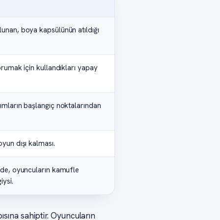
unan, boya kapsülünün atıldığı
orumak için kullandıkları yapay
ımların başlangıç noktalarından
yun dışı kalması.
nde, oyuncuların kamufle
iysi.
pısına sahiptir. Oyuncuların