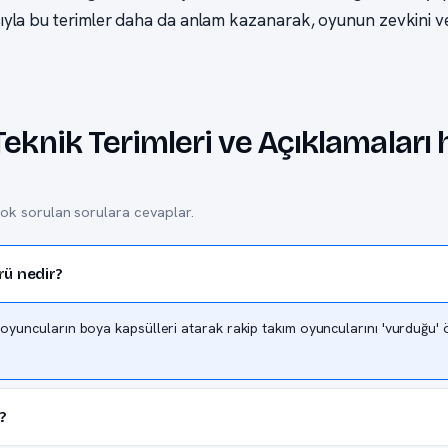
la bu terimler daha da anlam kazanarak, oyunun zevkini ve re
 Teknik Terimleri ve Açıklamalar
çok sorulan sorulara cevaplar.
rü nedir?
 oyuncuların boya kapsülleri atarak rakip takım oyuncularını 'vurduğu' ö
?