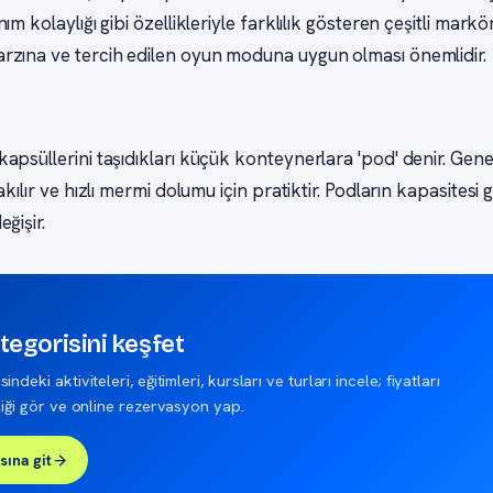
m kolaylığı gibi özellikleriyle farklılık gösteren çeşitli markö
zına ve tercih edilen oyun moduna uygun olması önemlidir.
apsüllerini taşıdıkları küçük konteynerlara 'pod' denir. Gene
akılır ve hızlı mermi dolumu için pratiktir. Podların kapasitesi
ğişir.
ategorisini keşfet
indeki aktiviteleri, eğitimleri, kursları ve turları incele; fiyatları
tliği gör ve online rezervasyon yap.
sına git