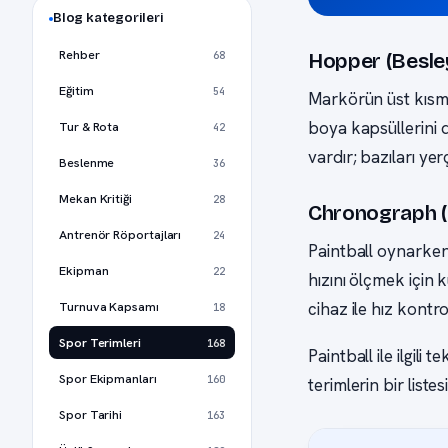
Blog kategorileri
Rehber
68
Hopper (Besley
Eğitim
54
Markörün üst kısmı
boya kapsüllerini d
Tur & Rota
42
vardır; bazıları yer
Beslenme
36
Mekan Kritiği
28
Chronograph 
Antrenör Röportajları
24
Paintball oynarken g
Ekipman
22
hızını ölçmek için 
Turnuva Kapsamı
cihaz ile hız kontro
18
Spor Terimleri
168
Paintball ile ilgili
Spor Ekipmanları
160
terimlerin bir listes
Spor Tarihi
163