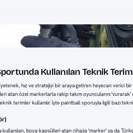
Sportunda Kullanılan Teknik Terim
l yetenek, hız ve stratejiyi bir araya getiren heyecan verici b
eri atan özel markerlarla rakip takım oyuncularını 'vurarak' o
eknik terimler kullanılır. İşte paintball sporuyla ilgili bazı tek
r)
kullanılan, boya kapsülleri atan cihaza 'marker' ya da Türkçe