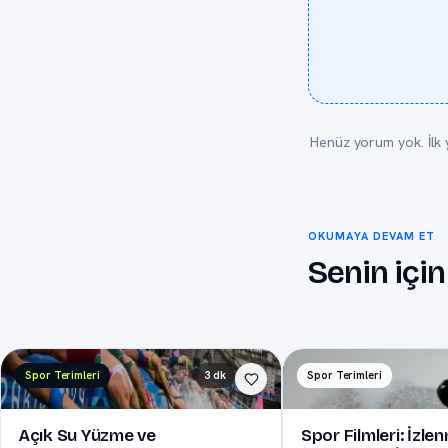
Henüz yorum yok. İlk 
OKUMAYA DEVAM ET
Senin için
Spor Terimleri
3 dk
Spor Terimleri
Açık Su Yüzme ve
Spor Filmleri: İzle