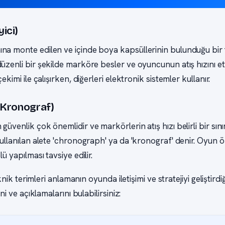
ici)
na monte edilen ve içinde boya kapsüllerinin bulunduğu bir 
üzenli bir şekilde marköre besler ve oyuncunun atış hızını etk
çekimi ile çalışırken, diğerleri elektronik sistemler kullanır.
(Kronograf)
üvenlik çok önemlidir ve markörlerin atış hızı belirli bir sınırı
kullanılan alete 'chronograph' ya da 'kronograf' denir. Oyun 
lü yapılması tavsiye edilir.
 teknik terimleri anlamanın oyunda iletişimi ve stratejiyi geliştir
ini ve açıklamalarını bulabilirsiniz: