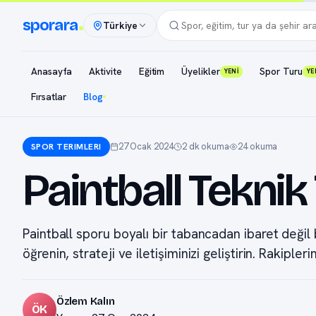
sporara
Türkiye
Anasayfa
Aktivite
Eğitim
Üyelikler
Spor Turu
YENİ
YE
Fırsatlar
Blog
27 Ocak 2024
2 dk okuma
24 okuma
SPOR TERIMLERI
Paintball Teknik
Paintball sporu boyalı bir tabancadan ibaret değil
öğrenin, strateji ve iletişiminizi geliştirin. Rakipler
Özlem Kalın
ÖK