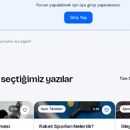
Yorum yapabilmek için üye girişi yapmalısınız.
Giriş Yap
yorumu siz yapın!
 seçtiğimiz yazılar
Tüm S
5 dk
Spor Terimleri
6 dk
Spor
nmesi
Raket Sporları Nelerdir?
Ole