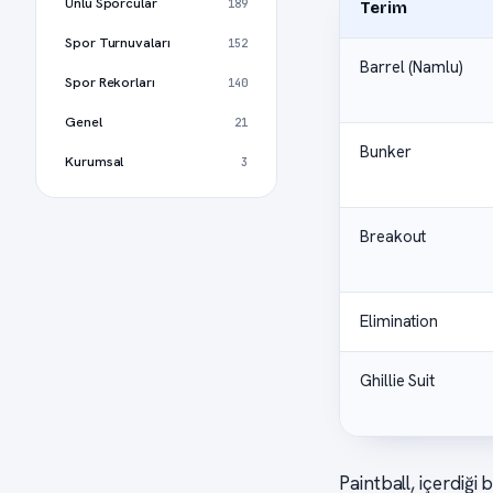
Ünlü Sporcular
189
Terim
Spor Turnuvaları
152
Barrel (Namlu)
Spor Rekorları
140
Genel
21
Bunker
Kurumsal
3
Breakout
Elimination
Ghillie Suit
Paintball, içerdiği