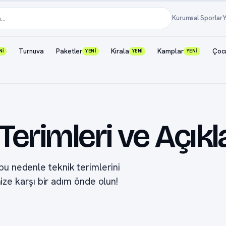
Kurumsal Sporlar
Y
Turnuva
Paketler
Kirala
Kamplar
Çoc
Nİ
YENİ
YENİ
YENİ
 Terimleri ve Açık
 bu nedenle teknik terimlerini
inize karşı bir adım önde olun!