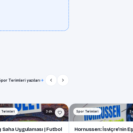
por Terimleri yazıları
 Terimleri
3 dk
Spor Terimleri
3 
y Saha Uygulaması | Futbol
Hornussen: İsviçre'nin Eş