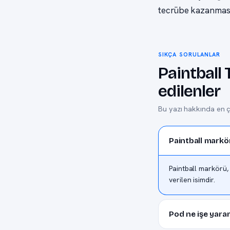
tecrübe kazanmasıy
SIKÇA SORULANLAR
Paintball
edilenler
Bu yazı hakkında en 
Paintball markö
Paintball markörü,
verilen isimdir.
Pod ne işe yarar