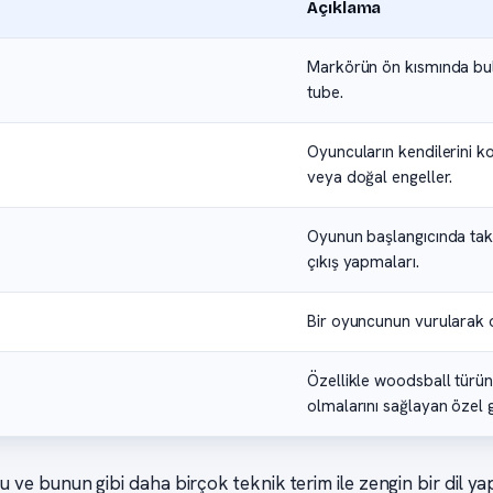
Açıklama
Markörün ön kısmında bul
tube.
Oyuncuların kendilerini k
veya doğal engeller.
Oyunun başlangıcında tak
çıkış yapmaları.
Bir oyuncunun vurularak o
Özellikle woodsball türü
olmalarını sağlayan özel g
 bu ve bunun gibi daha birçok teknik terim ile zengin bir dil ya