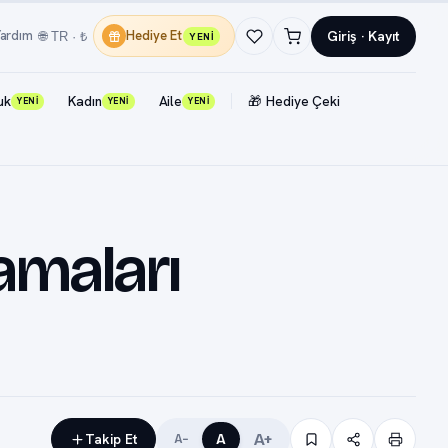
Giriş · Kayıt
ardım
Hediye Et
🌐 TR · ₺
YENİ
uk
Kadın
Aile
🎁 Hediye Çeki
YENİ
YENİ
YENİ
lamaları
A+
Takip Et
A
A−