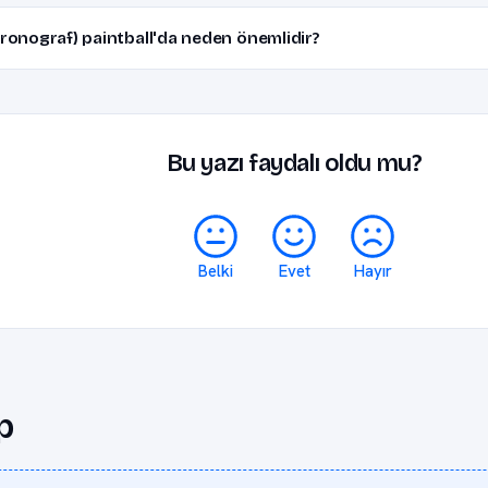
onograf) paintball'da neden önemlidir?
Bu yazı faydalı oldu mu?
Belki
Evet
Hayır
p