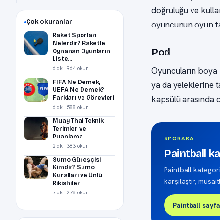
doğruluğu ve kullanı
Çok okunanlar
oyuncunun oyun tar
Raket Sporları
Nelerdir? Raketle
Pod
Oynanan Oyunların
Liste...
6 dk · 964 okur
Oyuncuların boya k
FIFA Ne Demek,
ya da yeleklerine t
UEFA Ne Demek?
Farkları ve Görevleri
kapsülü arasında de
6 dk · 588 okur
Muay Thai Teknik
Terimler ve
Puanlama
SPORARA
2 dk · 383 okur
Paintball k
Sumo Güreşçisi
Kimdir? Sumo
Paintball kategoris
Kuralları ve Ünlü
karşılaştır, müsai
Rikishiler
7 dk · 278 okur
Paintball sayfa