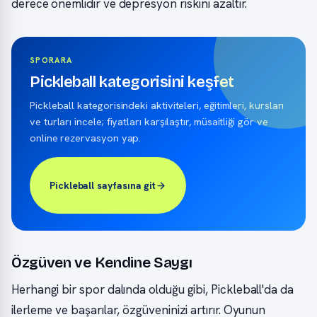
derece önemlidir ve depresyon riskini azaltır.
SPORARA
Pickleball kategorisini keşfet
Pickleball kategorisindeki aktiviteleri, eğitimleri, kursları
ve turları incele; fiyatları karşılaştır, müsaitliği gör ve
online rezervasyon yap.
Pickleball sayfasına git
Özgüven ve Kendine Saygı
Herhangi bir spor dalında olduğu gibi, Pickleball'da da
ilerleme ve başarılar, özgüveninizi artırır. Oyunun