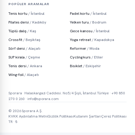
POPÜLER ARAMALAR
Tenis kortu
/ İstanbul
Padel kortu
/ İstanbul
Pilates dersi
/ Kadıköy
Yelken turu
/ Bodrum
Tüplü dalış
/ Kaş
Gece kanosu
/ İstanbul
Crossfit
/ Beşiktaş
Yoga retreat
/ Kapadokya
Sörf dersi
/ Alaçatı
Reformer
/ Moda
SUP kirala
/ Çeşme
Cycling kurs
/ Etiler
Tenis dersi
/ Ankara
Bisiklet
/ Eskişehir
Wing-foil
/ Alaçatı
Sporara · Halaskargazi Caddesi. No:5/4 Şişli, İstanbul Türkiye ·
+90 850
270 0 260
·
info@sporara.com
© 2026 Sporara A.Ş.
KVKK Aydınlatma Metni
Gizlilik Politikası
Kullanım Şartları
Çerez Politikası
TR · ₺