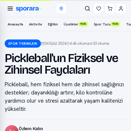
sporara
Anasayfa
Aktivite
Eğitim
Üyelikler
Spor Turu
Tu
YENİ
YENİ
04 Eylül 2024
4 dk okuma
33 okuma
SPOR TERIMLERI
Pickleball'un Fiziksel ve
Zihinsel Faydaları
Pickleball, hem fiziksel hem de zihinsel sağlığınızı
destekler; dayanıklılığı artırır, kilo kontrolüne
yardımcı olur ve stresi azaltarak yaşam kalitenizi
yükseltir.
Özlem Kalın