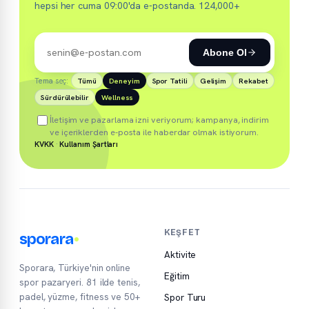
hepsi her cuma 09:00'da e-postanda. 124,000+
Abone Ol
Tema seç:
Tümü
Deneyim
Spor Tatili
Gelişim
Rekabet
Sürdürülebilir
Wellness
İletişim ve pazarlama izni veriyorum; kampanya, indirim
ve içeriklerden e-posta ile haberdar olmak istiyorum.
KVKK
·
Kullanım Şartları
KEŞFET
sporara
Aktivite
Sporara, Türkiye'nin online
Eğitim
spor pazaryeri. 81 ilde tenis,
padel, yüzme, fitness ve 50+
Spor Turu