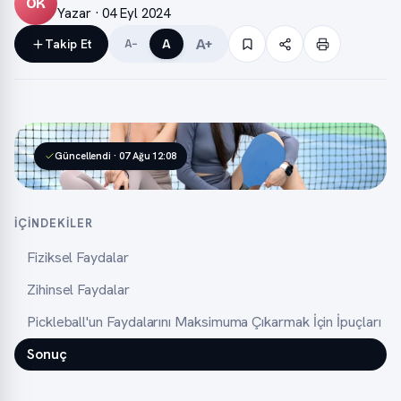
ÖK
Yazar · 04 Eyl 2024
A+
Takip Et
A
A−
Güncellendi · 07 Ağu 12:08
İÇINDEKILER
Fiziksel Faydalar
Zihinsel Faydalar
Pickleball'un Faydalarını Maksimuma Çıkarmak İçin İpuçları
Sonuç