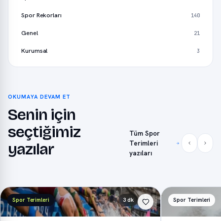
Spor Rekorları
140
Genel
21
Kurumsal
3
OKUMAYA DEVAM ET
Senin için
seçtiğimiz
Tüm Spor
Terimleri
yazılar
yazıları
Spor Terimleri
3 dk
Spor Terimleri