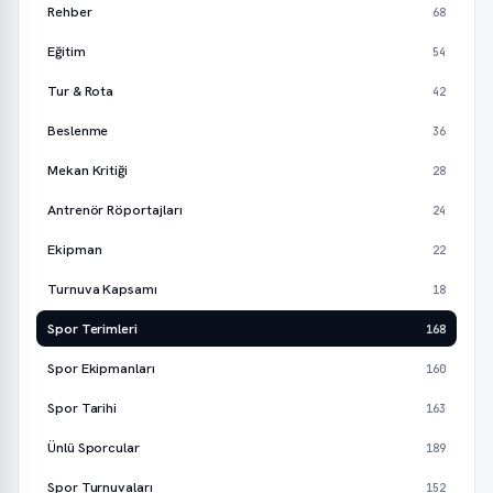
Rehber
68
Eğitim
54
Tur & Rota
42
Beslenme
36
Mekan Kritiği
28
Antrenör Röportajları
24
Ekipman
22
Turnuva Kapsamı
18
Spor Terimleri
168
Spor Ekipmanları
160
Spor Tarihi
163
Ünlü Sporcular
189
Spor Turnuvaları
152