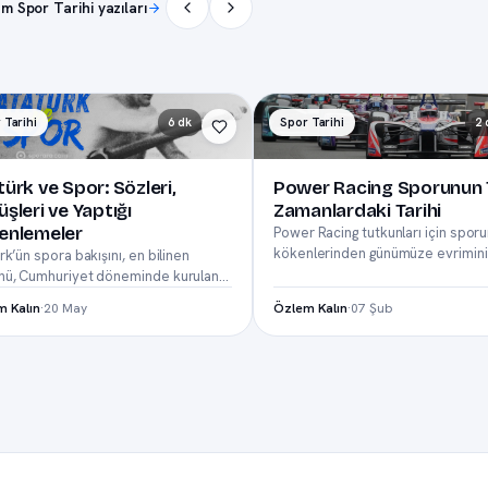
m Spor Tarihi yazıları
 Tarihi
6 dk
Spor Tarihi
2 
ürk ve Spor: Sözleri,
Power Racing Sporunun
şleri ve Yaptığı
Zamanlardaki Tarihi
enlemeler
Power Racing tutkunları için spor
kökenlerinden günümüze evrimini
rk’ün spora bakışını, en bilinen
incelediğimiz kapsamlı bir blog...
nü, Cumhuriyet döneminde kurulan
kurumlarını ve beden...
 Kalın
·
20 May
Özlem Kalın
·
07 Şub