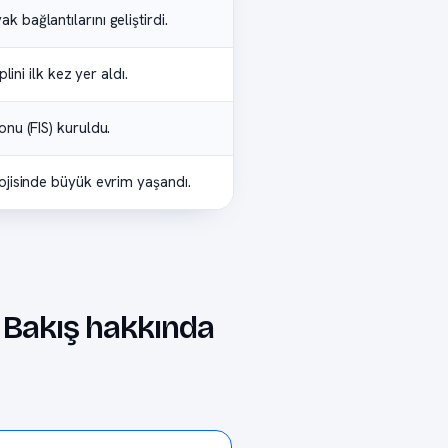
bağlantılarını geliştirdi.
lini ilk kez yer aldı.
nu (FIS) kuruldu.
ojisinde büyük evrim yaşandı.
ir Bakış hakkında