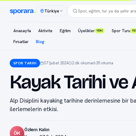
sporara
Türkiye
Anasayfa
Aktivite
Eğitim
Üyelikler
Spor Turu
YENİ
YE
Fırsatlar
Blog
07 Şubat 2024
2 dk okuma
35 okuma
SPOR TARIHI
Kayak Tarihi ve A
Alp Disiplini kayaking tarihine derinlemesine bir ba
ilerlemelerin etkisi.
Özlem Kalın
ÖK