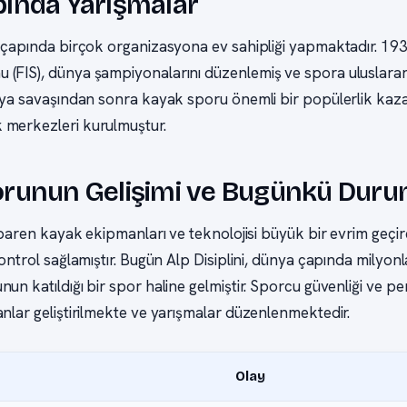
ında Yarışmalar
a çapında birçok organizasyona ev sahipliği yapmaktadır. 193
(FIS), dünya şampiyonalarını düzenlemiş ve spora uluslararas
ünya savaşından sonra kayak sporu önemli bir popülerlik kazan
 merkezleri kurulmuştur.
runun Gelişimi ve Bugünkü Dur
itibaren kayak ekipmanları ve teknolojisi büyük bir evrim ge
kontrol sağlamıştır. Bugün Alp Disiplini, dünya çapında milyonl
un katıldığı bir spor haline gelmiştir. Sporcu güvenliği ve p
anlar geliştirilmekte ve yarışmalar düzenlenmektedir.
Olay