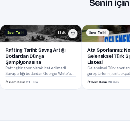
Senin için
Spor Tarihi
13 dk
Spor Tarihi
Rafting Tarihi: Savaş Artığı
Ata Sporlarımız Ne
Botlardan Dünya
Geleneksel Türk Sp
Şampiyonasına
Listesi
Rafting bir spor olarak icat edilmedi.
Geleneksel Türk sporların
Savaş artığı botlardan Georgie White'a,
güreş türlerini, cirit, okçu
Grand Canyon'dan Çoru...
sporları, kuralla...
Özlem Kalın
·
31 Tem
Özlem Kalın
·
30 Kas