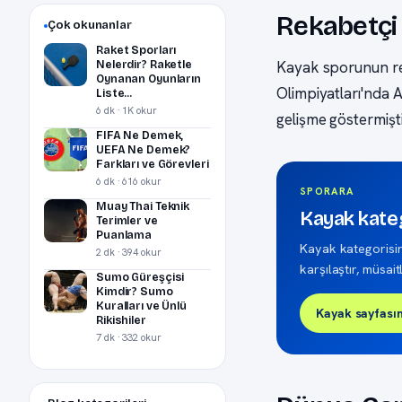
Rekabetçi
Çok okunanlar
Raket Sporları
Nelerdir? Raketle
Kayak sporunun rek
Oynanan Oyunların
Olimpiyatları'nda A
Liste...
6 dk · 1K okur
gelişme göstermiştir
FIFA Ne Demek,
UEFA Ne Demek?
Farkları ve Görevleri
6 dk · 616 okur
SPORARA
Muay Thai Teknik
Kayak kateg
Terimler ve
Puanlama
Kayak kategorisinde
2 dk · 394 okur
karşılaştır, müsai
Sumo Güreşçisi
Kimdir? Sumo
Kuralları ve Ünlü
Kayak sayfasın
Rikishiler
7 dk · 332 okur