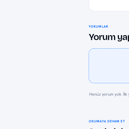
YORUMLAR
Yorum ya
Henüz yorum yok. İlk 
OKUMAYA DEVAM ET