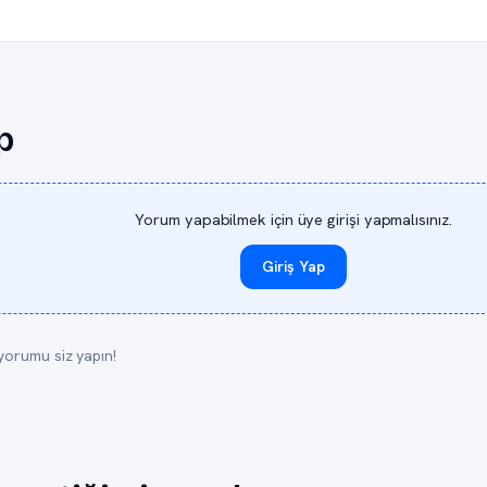
p
Yorum yapabilmek için üye girişi yapmalısınız.
Giriş Yap
yorumu siz yapın!