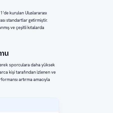
1’de kurulan Uluslararası
ı standartlar getirmiştir.
mış ve çeşitli kıtalarda
umu
çirerek sporculara daha yüksek
arca kişi tarafından izlenen ve
erformansı artırma amacıyla