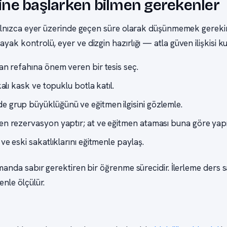
iğine başlarken bilmen gerekenler
i yalnızca eyer üzerinde geçen süre olarak düşünmemek gereki
ayak kontrolü, eyer ve dizgin hazırlığı — atla güven ilişkisi k
an refahına önem veren bir tesis seç.
kalı kask ve topuklu botla katıl.
 grup büyüklüğünü ve eğitmen ilgisini gözlemle.
en rezervasyon yaptır; at ve eğitmen ataması buna göre yapıl
 ve eski sakatlıklarını eğitmenle paylaş.
amanda sabır gerektiren bir öğrenme sürecidir. İlerleme ders say
enle ölçülür.