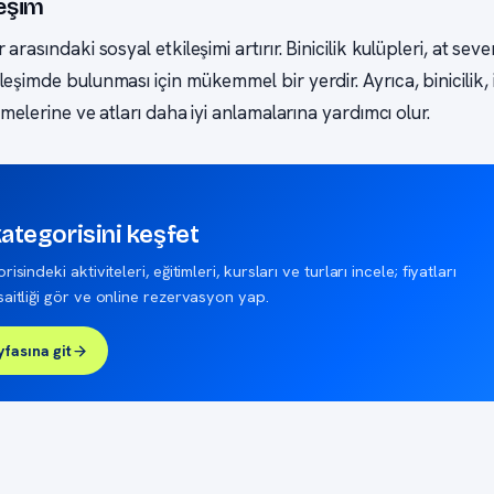
leşim
ar arasındaki sosyal etkileşimi artırır. Binicilik kulüpleri, at se
kileşimde bulunması için mükemmel bir yerdir. Ayrıca, binicilik
ştirmelerine ve atları daha iyi anlamalarına yardımcı olur.
 kategorisini keşfet
risindeki aktiviteleri, eğitimleri, kursları ve turları incele; fiyatları
üsaitliği gör ve online rezervasyon yap.
yfasına git