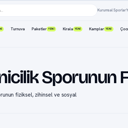
Kurumsal Sporlar
Y
Turnuva
Paketler
Kirala
Kamplar
Çoc
Nİ
YENİ
YENİ
YENİ
Binicilik Sporunun 
orunun fiziksel, zihinsel ve sosyal