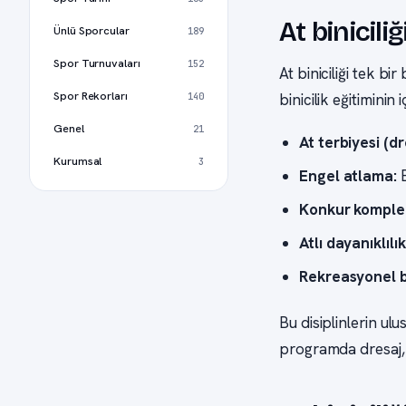
At binicili
Ünlü Sporcular
189
Spor Turnuvaları
152
At biniciliği tek bi
Spor Rekorları
140
binicilik eğitiminin i
Genel
21
At terbiyesi (dr
Kurumsal
3
Engel atlama:
B
Konkur komple
Atlı dayanıklıl
Rekreasyonel bi
Bu disiplinlerin ulu
programda dresaj,