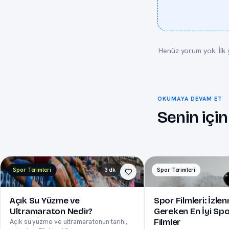
Henüz yorum yok. İlk 
OKUMAYA DEVAM ET
Senin için
Spor Terimleri
3 dk
Spor Terimleri
Açık Su Yüzme ve
Spor Filmleri: İzle
Ultramaraton Nedir?
Gereken En İyi Spo
Filmler
Açık su yüzme ve ultramaratonun tarihi,