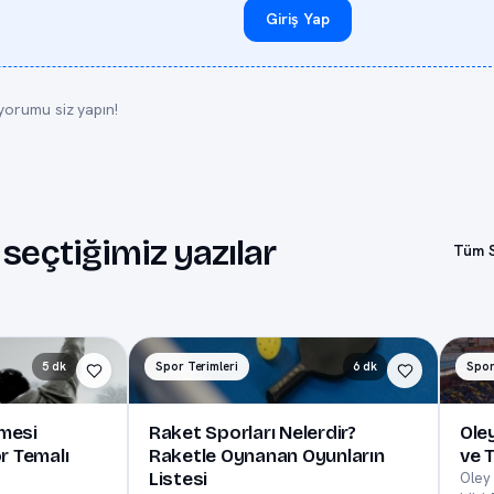
Giriş Yap
yorumu siz yapın!
 seçtiğimiz yazılar
Tüm S
5 dk
Spor Terimleri
6 dk
Spor
nmesi
Raket Sporları Nelerdir?
Ole
r Temalı
Raketle Oynanan Oyunların
ve 
Listesi
Oley 