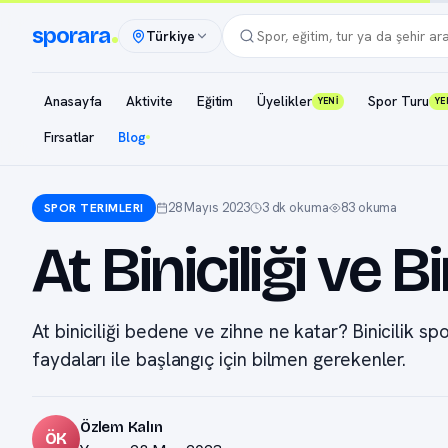
sporara
Türkiye
Anasayfa
Aktivite
Eğitim
Üyelikler
Spor Turu
YENİ
YE
Fırsatlar
Blog
28 Mayıs 2023
3 dk okuma
83 okuma
SPOR TERIMLERI
At Biniciliği ve 
At biniciliği bedene ve zihne ne katar? Binicilik sp
faydaları ile başlangıç için bilmen gerekenler.
Özlem Kalın
ÖK