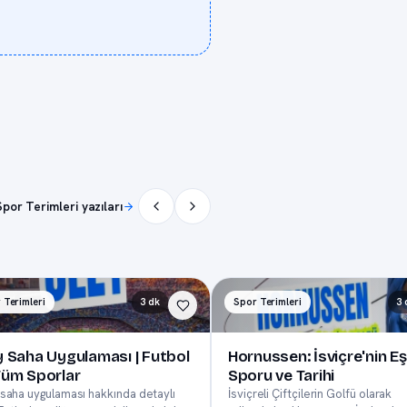
por Terimleri yazıları
 Terimleri
3 dk
Spor Terimleri
3 
y Saha Uygulaması | Futbol
Hornussen: İsviçre'nin Eş
Tüm Sporlar
Sporu ve Tarihi
saha uygulaması hakkında detaylı
İsviçreli Çiftçilerin Golfü olarak