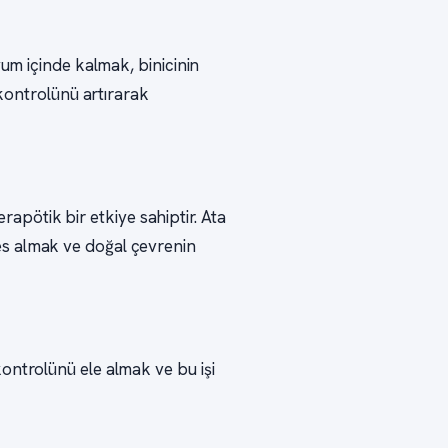
uyum içinde kalmak, binicinin
t kontrolünü artırarak
terapötik bir etkiye sahiptir. Ata
es almak ve doğal çevrenin
kontrolünü ele almak ve bu işi