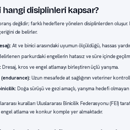
ği hangi disiplinleri kapsar?
r branş değildir; farklı hedeflere yönelen disiplinlerden oluşur. 
çeriğini de belirler.
esaj):
At ve binici arasındaki uyumun ölçüldüğü, hassas yardıml
elirlenen parkurdaki engellerin hatasız ve süre içinde geçilm
:
Dresaj, kros ve engel atlamayı birleştiren üçlü yarışma.
ık (endurance):
Uzun mesafede at sağlığının veteriner kontroller
nicilik:
Doğa sürüşü ve gezi amaçlı, yarışma hedefi olmayan 
slararası kuralları Uluslararası Binicilik Federasyonu (FEI) tara
 engel atlama ve konkur komple yer almaktadır.