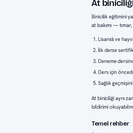
At binicil
Binicilik eğitimin
at bakımı — tımar, 
Lisanslı ve hayv
İlk derse sertifi
Deneme dersinde
Ders için önced
Sağlık geçmişini
At biniciliği aynı z
bildirimi okuyabilm
Temel rehber