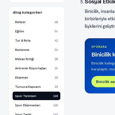
Sosyal Etki
Binicilik, insanl
Blog kategorileri
birbirleriyle et
Rehber
68
ilişkilerini geli
Eğitim
54
Tur & Rota
42
SPORARA
Beslenme
36
Binicilik
Mekan Kritiği
28
Binicilik katego
Antrenör Röportajları
24
karşılaştır, m
Ekipman
22
Binicilik sa
Turnuva Kapsamı
18
Spor Terimleri
168
Spor Ekipmanları
160
Spor Tarihi
163