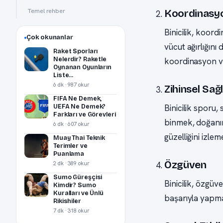
Temel rehber
Koordinasy
Binicilik, koord
Çok okunanlar
vücut ağırlığını
Raket Sporları
Nelerdir? Raketle
koordinasyon ve 
Oynanan Oyunların
Liste...
6 dk · 987 okur
Zihinsel Sağl
FIFA Ne Demek,
UEFA Ne Demek?
Binicilik sporu, 
Farkları ve Görevleri
binmek, doğanın
6 dk · 607 okur
güzelliğini izle
Muay Thai Teknik
Terimler ve
Puanlama
Özgüven
2 dk · 389 okur
Sumo Güreşçisi
Binicilik, özgüv
Kimdir? Sumo
Kuralları ve Ünlü
başarıyla yapmak
Rikishiler
7 dk · 318 okur