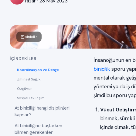
Yazar · 28 May 2023
binicilik
İÇINDEKILER
İnsanoğlunun en bü
binicilik
sporu yapma
Koordinasyon ve Denge
mental olarak geliş
Zihinsel Sağlık
yöntemi ya da iş dü
Özgüven
şimdi bu sporu yap
Sosyal Etkileşim
At biniciliği hangi disiplinleri
Vücut Geliştir
kapsar?
binmek, sürekli
At biniciliğine başlarken
içinde olmak, tü
bilmen gerekenler