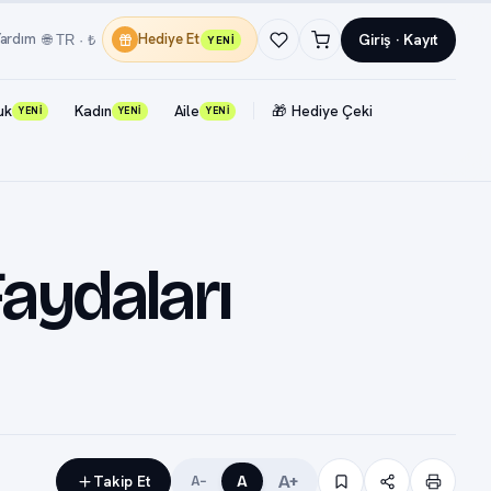
Giriş · Kayıt
ardım
Hediye Et
🌐 TR · ₺
YENİ
uk
Kadın
Aile
🎁 Hediye Çeki
YENİ
YENİ
YENİ
Faydaları
A+
Takip Et
A
A−