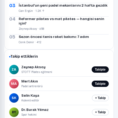
03
İstanbul'un yeni padel mekanlarını 2 hafta gezdik
Can Ergün · 1.2K ↑
04
Reformer pilates vs mat pilates — hangisi senin
için?
Zeynep Aksoy · 658
05
Sezon öncesi tenis raket bakımı: 7 adım
Cenk Demir · 412
Takip ettiklerin
Zeynep Aksoy
ZA
Takipte
STOTT Pilates eğitmeni
Mert Akın
MA
Takipte
Padel antrenörü
Selin Kaya
SK
+ Takip
Kıdemli editör
Dr. Burak Yılmaz
BY
+ Takip
Spor hekimi