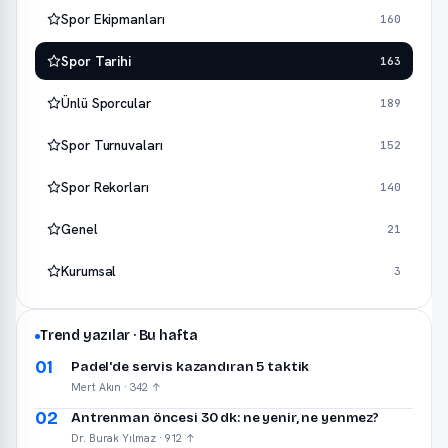
Spor Ekipmanları
160
Spor Tarihi
163
Ünlü Sporcular
189
Spor Turnuvaları
152
Spor Rekorları
140
Genel
21
Kurumsal
3
Trend yazılar · Bu hafta
01
Padel'de servis kazandıran 5 taktik
Mert Akın · 342 ↑
02
Antrenman öncesi 30 dk: ne yenir, ne yenmez?
Dr. Burak Yılmaz · 912 ↑