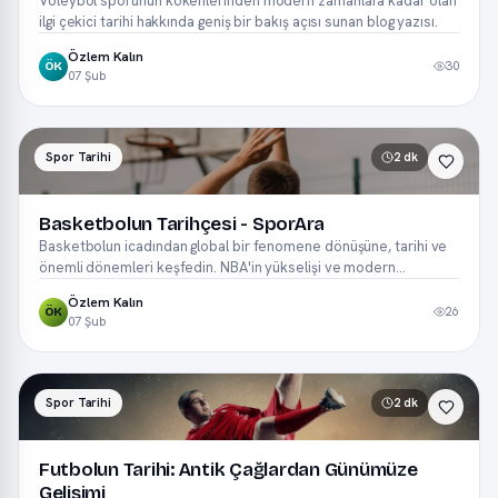
Voleybol sporunun kökenlerinden modern zamanlara kadar olan
ilgi çekici tarihi hakkında geniş bir bakış açısı sunan blog yazısı.
Özlem Kalın
30
ÖK
07 Şub
Spor Tarihi
2 dk
Basketbolun Tarihçesi - SporAra
Basketbolun icadından global bir fenomene dönüşüne, tarihi ve
önemli dönemleri keşfedin. NBA'in yükselişi ve modern
basketbol dünyası.
Özlem Kalın
26
ÖK
07 Şub
Spor Tarihi
2 dk
Futbolun Tarihi: Antik Çağlardan Günümüze
Gelişimi