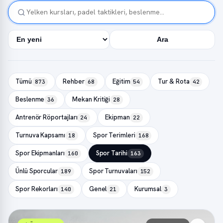
Ara
Tümü
Rehber
Eğitim
Tur & Rota
873
68
54
42
Beslenme
Mekan Kritiği
36
28
Antrenör Röportajları
Ekipman
24
22
Turnuva Kapsamı
Spor Terimleri
18
168
Spor Ekipmanları
Spor Tarihi
160
163
Ünlü Sporcular
Spor Turnuvaları
189
152
Spor Rekorları
Genel
Kurumsal
140
21
3