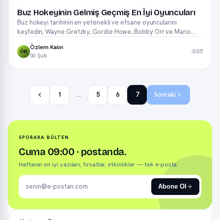
Buz Hokeyinin Gelmiş Geçmiş En İyi Oyuncuları
Buz hokeyi tarihinin en yetenekli ve efsane oyuncularını
keşfedin, Wayne Gretzky, Gordie Howe, Bobby Orr ve Mario
Lemieux'un hikayeleri.
Özlem Kalın
25
ÖK
06 Şub
1
…
5
6
7
Sonraki
SPORARA BÜLTEN
Cuma 09:00 · postanda.
Haftanın en iyi yazıları, fırsatlar, etkinlikler — tek e-posta.
Abone Ol