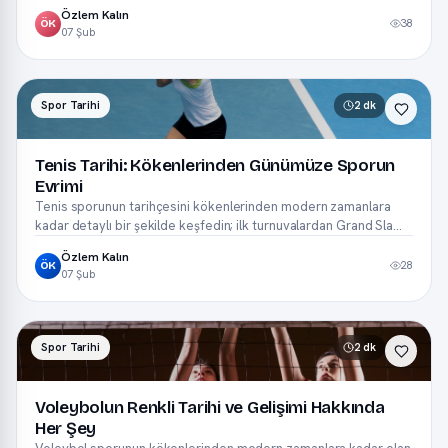
detaylıca öğrenin.
Özlem Kalın
38
ÖK
07 Şub
Spor Tarihi
2 dk
Tenis Tarihi: Kökenlerinden Günümüze Sporun
Evrimi
Tenis sporunun tarihçesini kökenlerinden modern zamanlara
kadar detaylı bir şekilde keşfedin; ilk turnuvalardan Grand Slam
zaferlerine.
Özlem Kalın
28
ÖK
07 Şub
Spor Tarihi
2 dk
Voleybolun Renkli Tarihi ve Gelişimi Hakkında
Her Şey