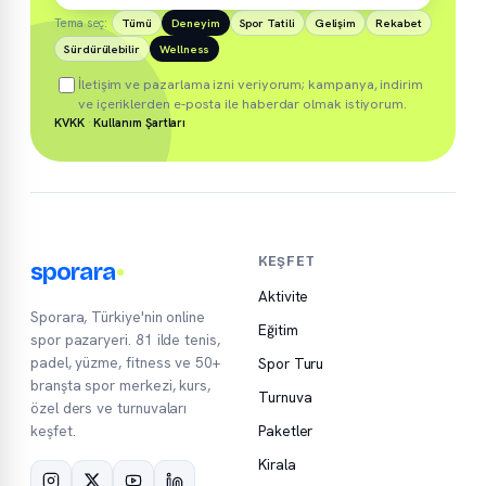
Tema seç:
Tümü
Deneyim
Spor Tatili
Gelişim
Rekabet
Sürdürülebilir
Wellness
İletişim ve pazarlama izni veriyorum; kampanya, indirim
ve içeriklerden e-posta ile haberdar olmak istiyorum.
KVKK
·
Kullanım Şartları
KEŞFET
sporara
Aktivite
Sporara, Türkiye'nin online
Eğitim
spor pazaryeri. 81 ilde tenis,
padel, yüzme, fitness ve 50+
Spor Turu
branşta spor merkezi, kurs,
Turnuva
özel ders ve turnuvaları
keşfet.
Paketler
Kirala