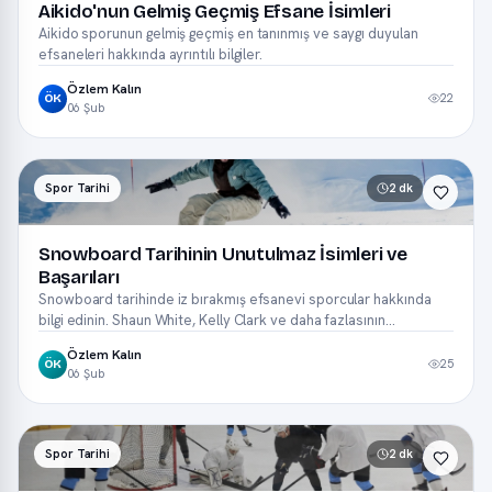
Aikido'nun Gelmiş Geçmiş Efsane İsimleri
Aikido sporunun gelmiş geçmiş en tanınmış ve saygı duyulan
efsaneleri hakkında ayrıntılı bilgiler.
Özlem Kalın
22
ÖK
06 Şub
Spor Tarihi
2 dk
Snowboard Tarihinin Unutulmaz İsimleri ve
Başarıları
Snowboard tarihinde iz bırakmış efsanevi sporcular hakkında
bilgi edinin. Shaun White, Kelly Clark ve daha fazlasının
başarılarına ışık tutuyoruz.
Özlem Kalın
25
ÖK
06 Şub
Spor Tarihi
2 dk