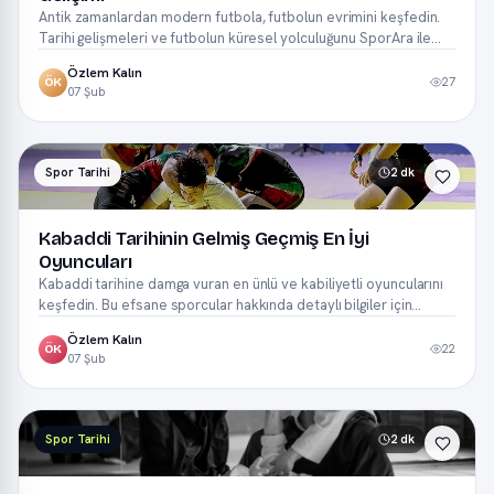
Antik zamanlardan modern futbola, futbolun evrimini keşfedin.
Tarihi gelişmeleri ve futbolun küresel yolculuğunu SporAra ile
öğrenin.
Özlem Kalın
27
ÖK
07 Şub
Spor Tarihi
2 dk
Kabaddi Tarihinin Gelmiş Geçmiş En İyi
Oyuncuları
Kabaddi tarihine damga vuran en ünlü ve kabiliyetli oyuncularını
keşfedin. Bu efsane sporcular hakkında detaylı bilgiler için
tıklayın!
Özlem Kalın
22
ÖK
07 Şub
Spor Tarihi
2 dk