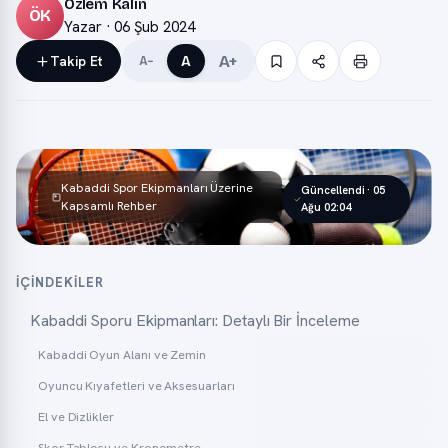
Özlem Kalın
ÖK
Yazar · 06 Şub 2024
A+
Takip Et
A
A−
Kabaddi Spor Ekipmanları Üzerine
Güncellendi · 05
Kapsamlı Rehber
Ağu 02:04
İÇINDEKILER
Kabaddi Sporu Ekipmanları: Detaylı Bir İnceleme
Kabaddi Oyun Alanı ve Zemin
Oyuncu Kıyafetleri ve Aksesuarları
El ve Dizlikler
Skor Tablosu ve Kronometre