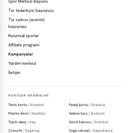
Spor Merkezi Başvuru
Tur tedarikçisi başvurusu
Tur satıcısı (acente)
başvurusu
Kurumsal sporlar
Affiliate programı
Kampanyalar
Yardım merkezi
İletişim
POPÜLER ARAMALAR
Tenis kortu
/ İstanbul
Padel kortu
/ İstanbul
Pilates dersi
/ Kadıköy
Yelken turu
/ Bodrum
Tüplü dalış
/ Kaş
Gece kanosu
/ İstanbul
Crossfit
/ Beşiktaş
Yoga retreat
/ Kapadokya