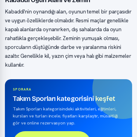
Kabaddi Oyun Alanı ve Zemin
Kabaddi'nin oynandığı alan, oyunun temel bir parçasıdır
ve uygun özelliklerde olmalıdır. Resmi maçlar genellikle
kapalı alanlarda oynanırken, dış sahalarda da oyun
rahatlıkla gerçekleşebilir. Zeminin yumuşak olması,
sporcuların düştüğünde darbe ve yaralanma riskini
azaltır. Genellikle kil, yazın çim veya halı gibi malzemeler
kullanılır.
SPORARA
Takım Sporları kategorisini keşfet
Takım Sporları kategorisindeki aktiviteleri, eğitimleri,
kursları ve turları incele; fiyatları karşılaştır, müsaitliği
gör ve online rezervasyon yap.