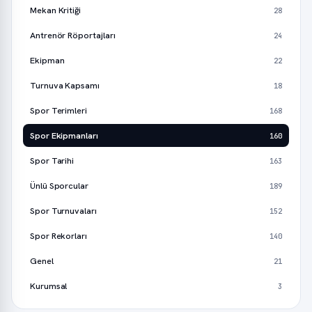
Mekan Kritiği
28
Antrenör Röportajları
24
Ekipman
22
Turnuva Kapsamı
18
Spor Terimleri
168
Spor Ekipmanları
160
Spor Tarihi
163
Ünlü Sporcular
189
Spor Turnuvaları
152
Spor Rekorları
140
Genel
21
Kurumsal
3