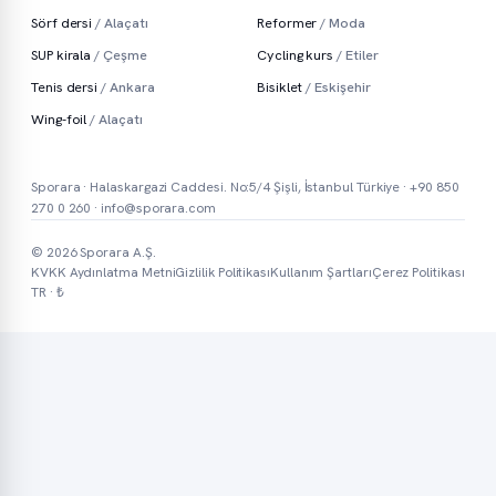
Sörf dersi
/ Alaçatı
Reformer
/ Moda
SUP kirala
/ Çeşme
Cycling kurs
/ Etiler
Tenis dersi
/ Ankara
Bisiklet
/ Eskişehir
Wing-foil
/ Alaçatı
Sporara · Halaskargazi Caddesi. No:5/4 Şişli, İstanbul Türkiye ·
+90 850
270 0 260
·
info@sporara.com
© 2026 Sporara A.Ş.
KVKK Aydınlatma Metni
Gizlilik Politikası
Kullanım Şartları
Çerez Politikası
TR · ₺