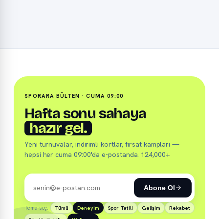
SPORARA BÜLTEN · CUMA 09:00
Hafta sonu sahaya
hazır gel.
Yeni turnuvalar, indirimli kortlar, fırsat kampları —
hepsi her cuma 09:00'da e-postanda. 124,000+
Abone Ol
Tema seç:
Tümü
Deneyim
Spor Tatili
Gelişim
Rekabet