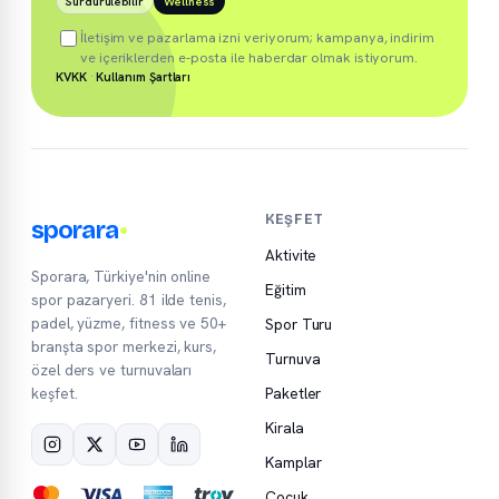
Sürdürülebilir
Wellness
İletişim ve pazarlama izni veriyorum; kampanya, indirim
ve içeriklerden e-posta ile haberdar olmak istiyorum.
KVKK
·
Kullanım Şartları
KEŞFET
sporara
Aktivite
Sporara, Türkiye'nin online
Eğitim
spor pazaryeri. 81 ilde tenis,
padel, yüzme, fitness ve 50+
Spor Turu
branşta spor merkezi, kurs,
Turnuva
özel ders ve turnuvaları
keşfet.
Paketler
Kirala
Kamplar
Çocuk