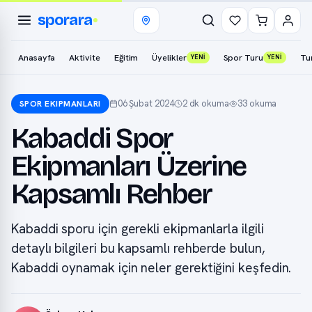
sporara
Anasayfa
Aktivite
Eğitim
Üyelikler
Spor Turu
Tu
YENİ
YENİ
06 Şubat 2024
2 dk okuma
33 okuma
SPOR EKIPMANLARI
Kabaddi Spor
Ekipmanları Üzerine
Kapsamlı Rehber
Kabaddi sporu için gerekli ekipmanlarla ilgili
detaylı bilgileri bu kapsamlı rehberde bulun,
Kabaddi oynamak için neler gerektiğini keşfedin.