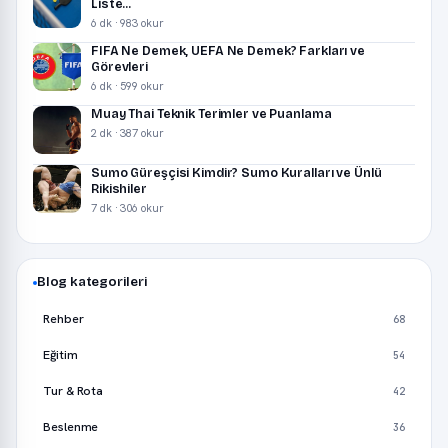
Liste...
6 dk · 983 okur
FIFA Ne Demek, UEFA Ne Demek? Farkları ve
Görevleri
6 dk · 599 okur
Muay Thai Teknik Terimler ve Puanlama
2 dk · 387 okur
Sumo Güreşçisi Kimdir? Sumo Kuralları ve Ünlü
Rikishiler
7 dk · 306 okur
Blog kategorileri
Rehber
68
Eğitim
54
Tur & Rota
42
Beslenme
36