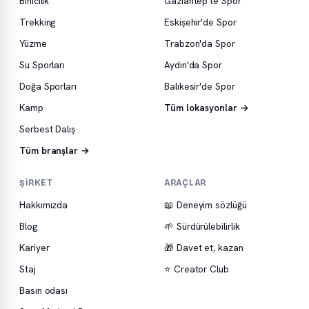
Binicilik
Gaziantep'te Spor
Trekking
Eskişehir'de Spor
Yüzme
Trabzon'da Spor
Su Sporları
Aydın'da Spor
Doğa Sporları
Balıkesir'de Spor
Kamp
Tüm lokasyonlar →
Serbest Dalış
Tüm branşlar →
ŞIRKET
ARAÇLAR
Hakkımızda
📖 Deneyim sözlüğü
Blog
🌱 Sürdürülebilirlik
Kariyer
🎁 Davet et, kazan
Staj
⭐ Creator Club
Basın odası