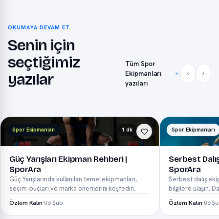
OKUMAYA DEVAM ET
Senin için
seçtiğimiz
Tüm Spor
Ekipmanları
yazılar
yazıları
Spor Ekipmanları
1 dk
Spor Ekipmanları
Güç Yarışları Ekipman Rehberi |
Serbest Dalış
SporAra
SporAra
Güç Yarışlarında kullanılan temel ekipmanları,
Serbest dalış eki
seçim ipuçları ve marka önerilerini keşfedin.
bilgilere ulaşın. D
neopren...
Özlem Kalın
·
06 Şub
Özlem Kalın
·
06 Ş