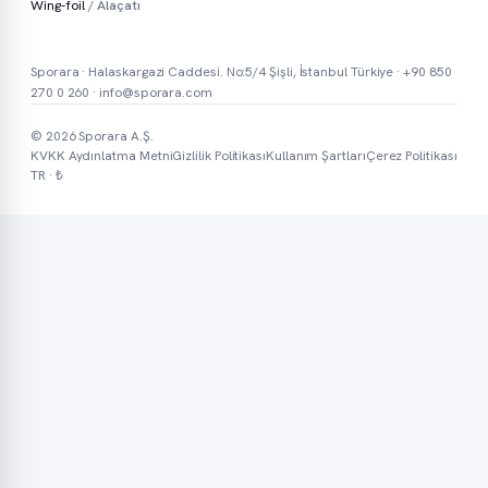
Wing-foil
/ Alaçatı
Sporara · Halaskargazi Caddesi. No:5/4 Şişli, İstanbul Türkiye ·
+90 850
270 0 260
·
info@sporara.com
© 2026 Sporara A.Ş.
KVKK Aydınlatma Metni
Gizlilik Politikası
Kullanım Şartları
Çerez Politikası
TR · ₺