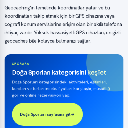
Geocaching'in temelinde koordinatlar yatar ve bu
koordinatları takip etmek için bir GPS cihazına veya
coğrafi konum servislerine erişim olan bir akıllı telefona
ihtiyaç vardır. Yüksek hassasiyetli GPS cihazları, en gizli
geocaches bile kolayca bulmanızı sağlar.
SPORARA
Doğa Sporları kategorisini keşfet
Doğa Sporları kategorisindeki aktiviteleri, eğitimleri,
kursları ve turları incele; fiyatları karşılaştır, müsaitliği
gör ve online rezervasyon yap.
Doğa Sporları sayfasına git