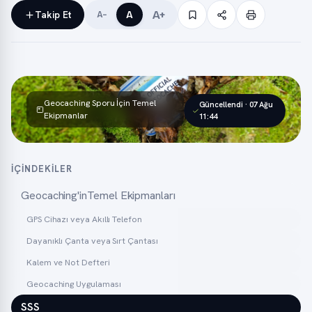
A+
Takip Et
A
A−
Geocaching Sporu İçin Temel
Güncellendi · 07 Ağu
Ekipmanlar
11:44
İÇINDEKILER
Geocaching'inTemel Ekipmanları
GPS Cihazı veya Akıllı Telefon
Dayanıklı Çanta veya Sırt Çantası
Kalem ve Not Defteri
Geocaching Uygulaması
SSS