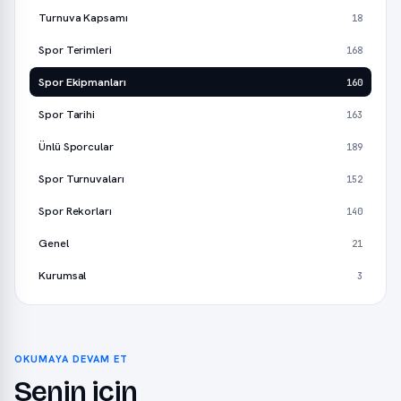
Turnuva Kapsamı
18
Spor Terimleri
168
Spor Ekipmanları
160
Spor Tarihi
163
Ünlü Sporcular
189
Spor Turnuvaları
152
Spor Rekorları
140
Genel
21
Kurumsal
3
OKUMAYA DEVAM ET
Senin için