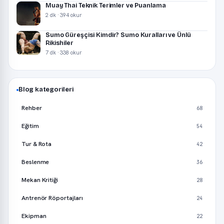
Muay Thai Teknik Terimler ve Puanlama
2 dk · 394 okur
Sumo Güreşçisi Kimdir? Sumo Kuralları ve Ünlü
Rikishiler
7 dk · 338 okur
Blog kategorileri
Rehber
68
Eğitim
54
Tur & Rota
42
Beslenme
36
Mekan Kritiği
28
Antrenör Röportajları
24
Ekipman
22