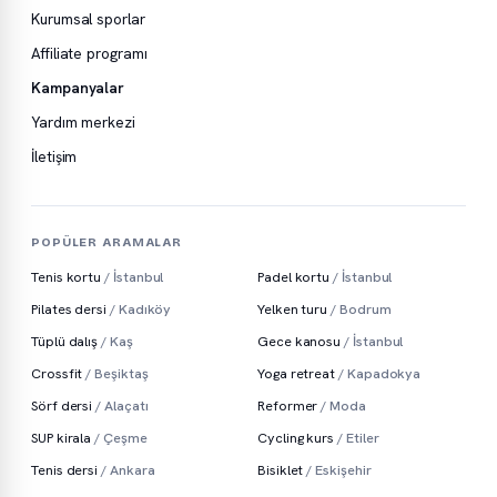
Kurumsal sporlar
Affiliate programı
Kampanyalar
Yardım merkezi
İletişim
POPÜLER ARAMALAR
Tenis kortu
/ İstanbul
Padel kortu
/ İstanbul
Pilates dersi
/ Kadıköy
Yelken turu
/ Bodrum
Tüplü dalış
/ Kaş
Gece kanosu
/ İstanbul
Crossfit
/ Beşiktaş
Yoga retreat
/ Kapadokya
Sörf dersi
/ Alaçatı
Reformer
/ Moda
SUP kirala
/ Çeşme
Cycling kurs
/ Etiler
Tenis dersi
/ Ankara
Bisiklet
/ Eskişehir