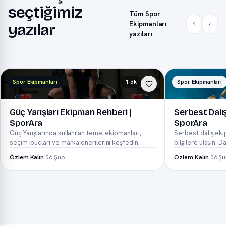
seçtiğimiz
Tüm Spor
Ekipmanları
yazılar
yazıları
Spor Ekipmanları
1 dk
Spor Ekipmanları
Güç Yarışları Ekipman Rehberi |
Serbest Dalış
SporAra
SporAra
Güç Yarışlarında kullanılan temel ekipmanları,
Serbest dalış eki
seçim ipuçları ve marka önerilerini keşfedin.
bilgilere ulaşın. D
neopren...
Özlem Kalın
·
06 Şub
Özlem Kalın
·
06 Ş