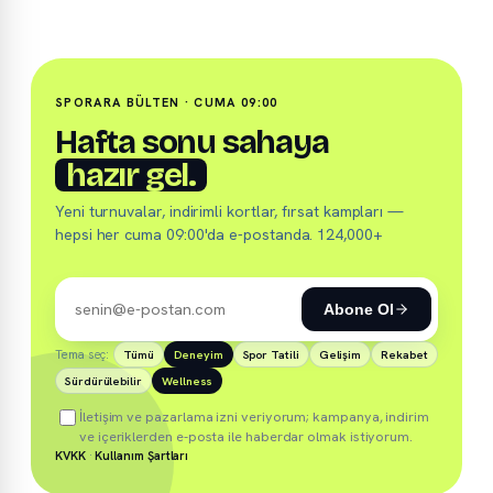
SPORARA BÜLTEN · CUMA 09:00
Hafta sonu sahaya
hazır gel.
Yeni turnuvalar, indirimli kortlar, fırsat kampları —
hepsi her cuma 09:00'da e-postanda. 124,000+
Abone Ol
Tema seç:
Tümü
Deneyim
Spor Tatili
Gelişim
Rekabet
Sürdürülebilir
Wellness
İletişim ve pazarlama izni veriyorum; kampanya, indirim
ve içeriklerden e-posta ile haberdar olmak istiyorum.
KVKK
·
Kullanım Şartları