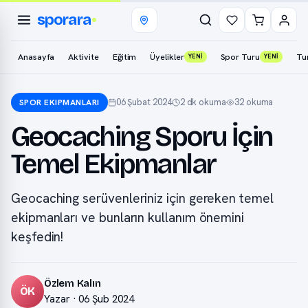
sporara
Anasayfa
Aktivite
Eğitim
Üyelikler
Spor Turu
Tu
YENİ
YENİ
06 Şubat 2024
2 dk okuma
32 okuma
SPOR EKIPMANLARI
Geocaching Sporu İçin
Temel Ekipmanlar
Geocaching serüvenleriniz için gereken temel
ekipmanları ve bunların kullanım önemini
keşfedin!
Özlem Kalın
ÖK
Yazar · 06 Şub 2024