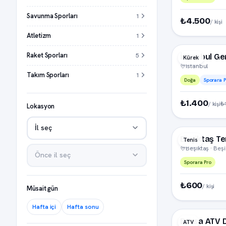
Savunma Sporları
1
₺4.500
/ kişi
Atletizm
1
Raket Sporları
5
İstanbul Ge
Kürek
İstanbul
Takım Sporları
1
Doğa
Sporara P
₺1.400
₺
/ kişi
Lokasyon
Beşiktaş Te
Tenis
Beşiktaş · Beş
Sporara Pro
₺600
/ kişi
Müsait gün
Hafta içi
Hafta sonu
Bursa ATV 
ATV