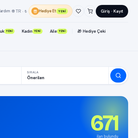
Giriş · Kayıt
ardım
Hediye Et
🌐 TR · ₺
YENİ
uk
Kadın
Aile
🎁 Hediye Çeki
YENİ
YENİ
YENİ
SIRALA
Önerilen
671
ilan bulundu