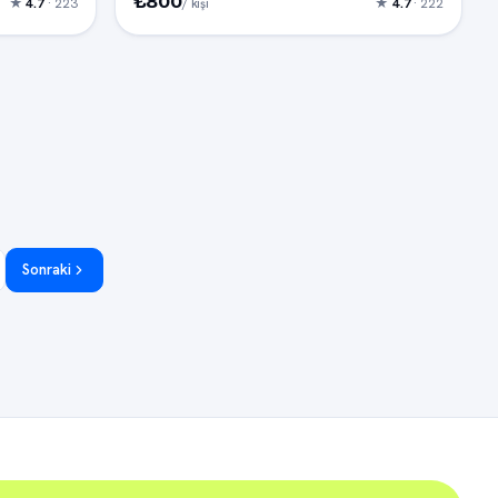
₺800
★
4.7
· 223
★
4.7
· 222
/ kişi
Sonraki