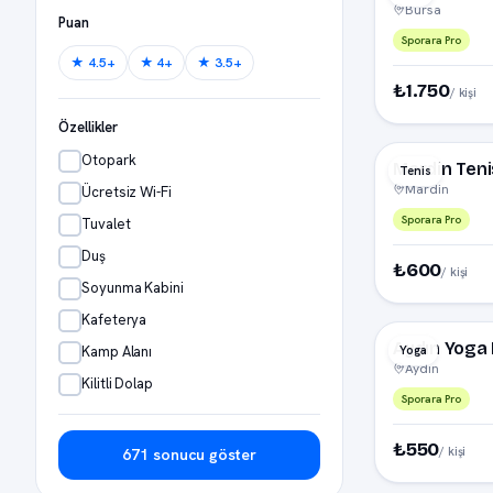
Bursa
Puan
Sporara Pro
★ 4.5+
★ 4+
★ 3.5+
₺1.750
/ kişi
Özellikler
Otopark
Mardin Teni
Tenis
Mardin
Ücretsiz Wi-Fi
Sporara Pro
Tuvalet
Duş
₺600
/ kişi
Soyunma Kabini
Kafeterya
Aydın Yoga
Yoga
Kamp Alanı
Aydın
Kilitli Dolap
Sporara Pro
₺550
/ kişi
671 sonucu göster