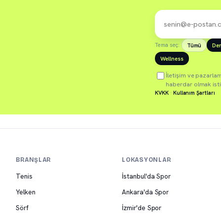
Tema seç:
Tümü
De
Wellness
İletişim ve pazarla
haberdar olmak ist
KVKK
·
Kullanım Şartları
BRANŞLAR
LOKASYONLAR
Tenis
İstanbul'da Spor
Yelken
Ankara'da Spor
Sörf
İzmir'de Spor