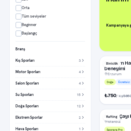
Orta
Tüm seviyeler
Beginner
Kampanyaya g
Başlangıç
Branş
Kış Sporları
3
Erzurum Haf
Binicilik
Deneyimi
Motor Sporları
4
Erzurum
Doğa
Ücretsiz 
Salon Sporları
4
Su Sporları
15
₺750
₺85
/ kişi
Doğa Sporları
12
Melen Çayı 
Rafting
Ekstrem Sporlar
2
İstanbul
Hava Sporları
1
Sporara Pro