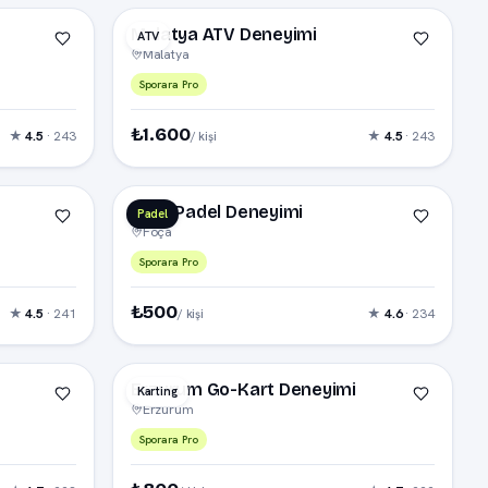
Malatya ATV Deneyimi
ATV
Malatya
Sporara Pro
₺1.600
★
4.5
· 243
★
4.5
· 243
/ kişi
Foça Padel Deneyimi
Padel
Foça
Sporara Pro
₺500
★
4.5
· 241
★
4.6
· 234
/ kişi
Erzurum Go-Kart Deneyimi
Karting
Erzurum
Sporara Pro