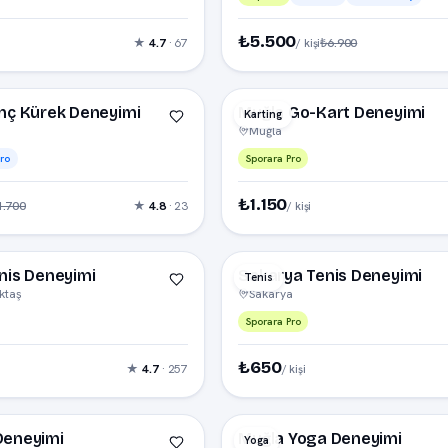
₺5.500
₺6.900
★
4.7
· 67
/ kişi
−18%
nç Kürek Deneyimi
Muğla Go-Kart Deneyimi
Karting
Muğla
ro
Sporara Pro
₺1.150
1.700
★
4.8
· 23
/ kişi
nis Deneyimi
Sakarya Tenis Deneyimi
Tenis
iktaş
Sakarya
Sporara Pro
₺650
★
4.7
· 257
/ kişi
Deneyimi
Muğla Yoga Deneyimi
Yoga