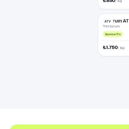
₺850
/ kişi
Erzurum AT
ATV
Erzurum
Sporara Pro
₺1.750
/ kişi