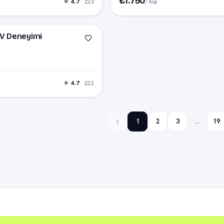
₺1.750
★
4.7
· 223
/ kişi
V Deneyimi
★
4.7
· 222
1
2
3
…
19