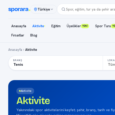
sporara
Türkiye
Anasayfa
Aktivite
Eğitim
Üyelikler
Spor Turu
YENİ
Y
Fırsatlar
Blog
Anasayfa
Aktivite
BRANŞ
LOKA
Aktivite
Aktivite
Yakınındaki spor aktivitelerini keşfet; şehir, branş, tarih ve fiy