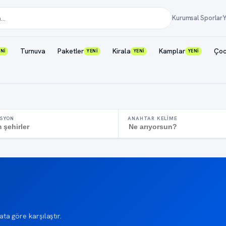
Kurumsal Sporlar
Y
Turnuva
Paketler
Kirala
Kamplar
Çoc
ENİ
YENİ
YENİ
YENİ
SYON
ANAHTAR KELIME
ata göre karşılaştır.