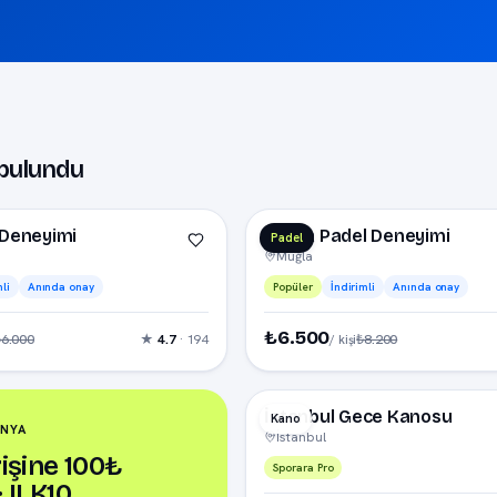
bulundu
−20%
 Deneyimi
Muğla Padel Deneyimi
Padel
Muğla
li
Anında onay
Popüler
İndirimli
Anında onay
₺6.500
₺6.000
₺8.200
★
4.7
· 194
/ kişi
★ 
İstanbul Gece Kanosu
Kano
ANYA
İstanbul
rişine 100₺
Sporara Pro
· ILK10