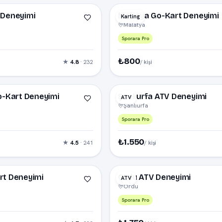
 Deneyimi
Malatya Go-Kart Deneyimi
Karting
Malatya
Sporara Pro
₺800
★
4.8
· 232
/ kişi
o-Kart Deneyimi
Şanlıurfa ATV Deneyimi
ATV
Şanlıurfa
Sporara Pro
₺1.550
★
4.5
· 241
/ kişi
rt Deneyimi
Ordu ATV Deneyimi
ATV
Ordu
Sporara Pro