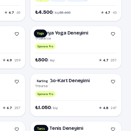
₺4.500
₺5.600
★
4.7
· 65
★
4.7
· 43
/ kişi
Sakarya Yoga Deneyimi
Yoga
Sakarya
Sporara Pro
₺500
★
4.9
· 259
★
4.7
· 257
/ kişi
Bursa Go-Kart Deneyimi
Karting
Bursa
Sporara Pro
₺1.050
★
4.7
· 257
★
4.8
· 247
/ kişi
Muğla Tenis Deneyimi
Tenis