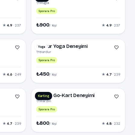
Muğla
Sporara Pro
₺900
★
4.9
· 237
★
4.9
· 237
/ kişi
Burdur Yoga Deneyimi
Yoga
Burdur
Sporara Pro
₺450
★
4.6
· 249
★
4.7
· 239
/ kişi
Mardin Go-Kart Deneyimi
Karting
Mardin
Sporara Pro
₺800
★
4.7
· 239
★
4.8
· 232
/ kişi