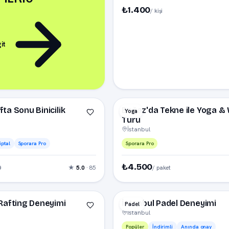
₺1.400
/ kişi
it
−12%
★ 
Günübirlik · Beşiktaş & Bebek İskeles
ta Sonu Binicilik
Boğaz'da Tekne ile Yoga &
Yoga
Turu
İstanbul
iptal
Sporara Pro
Sporara Pro
₺4.500
0
★
5.0
· 85
/ paket
★ Öne çıkan
Rafting Deneyimi
İstanbul Padel Deneyimi
Padel
İstanbul
Popüler
İndirimli
Anında onay