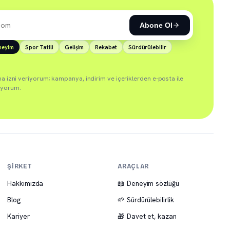
Abone Ol
neyim
Spor Tatili
Gelişim
Rekabet
Sürdürülebilir
ma izni veriyorum; kampanya, indirim ve içeriklerden e-posta ile
iyorum.
ŞIRKET
ARAÇLAR
Hakkımızda
📖 Deneyim sözlüğü
Blog
🌱 Sürdürülebilirlik
Kariyer
🎁 Davet et, kazan