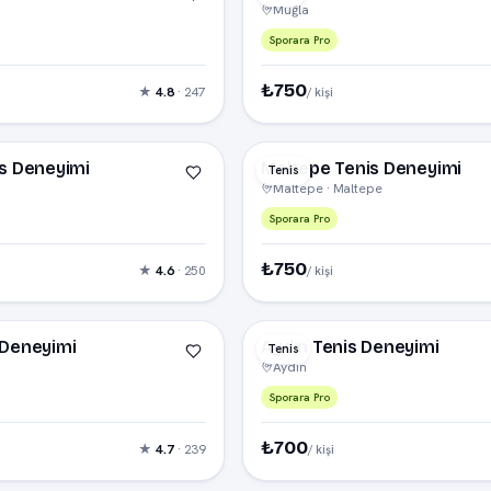
Muğla
Sporara Pro
₺750
★
4.8
· 247
/ kişi
s Deneyimi
Maltepe Tenis Deneyimi
Tenis
Maltepe · Maltepe
Sporara Pro
₺750
★
4.6
· 250
/ kişi
 Deneyimi
Aydın Tenis Deneyimi
Tenis
Aydın
Sporara Pro
₺700
★
4.7
· 239
/ kişi