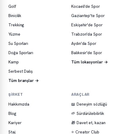
Golf
Kocaeli'de Spor
Binicilik
Gaziantep'te Spor
Trekking
Eskişehir'de Spor
Yüzme
Trabzon'da Spor
Su Sporları
Aydın'da Spor
Doğa Sporları
Balıkesir'de Spor
Kamp
Tüm lokasyonlar →
Serbest Dalış
Tüm branşlar →
ŞIRKET
ARAÇLAR
Hakkımızda
📖 Deneyim sözlüğü
Blog
🌱 Sürdürülebilirlik
Kariyer
🎁 Davet et, kazan
Staj
⭐ Creator Club