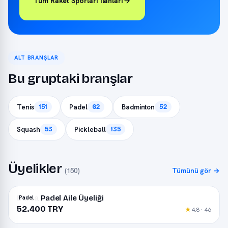
Tüm Raket Sporları ilanları
ALT BRANŞLAR
Bu gruptaki branşlar
Tenis
Padel
Badminton
151
62
52
Squash
Pickleball
53
135
Üyelikler
(150)
Tümünü gör →
Bursa Padel Aile Üyeliği
Padel
52.400 TRY
★
4.8 · 46