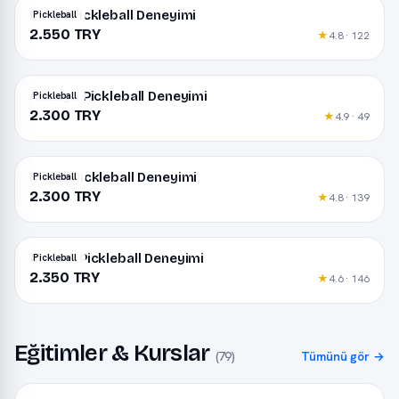
Bursa Pickleball Deneyimi
Pickleball
2.550 TRY
★
4.8 · 122
Antalya Pickleball Deneyimi
Pickleball
2.300 TRY
★
4.9 · 49
Muğla Pickleball Deneyimi
Pickleball
2.300 TRY
★
4.8 · 139
Ankara Pickleball Deneyimi
Pickleball
2.350 TRY
★
4.6 · 146
Eğitimler & Kurslar
(79)
Tümünü gör →