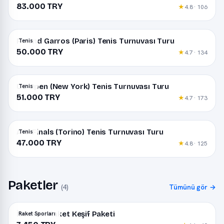
83.000 TRY
★
4.8 · 106
Roland Garros (Paris) Tenis Turnuvası Turu
Tenis
50.000 TRY
★
4.7 · 134
US Open (New York) Tenis Turnuvası Turu
Tenis
51.000 TRY
★
4.7 · 173
ATP Finals (Torino) Tenis Turnuvası Turu
Tenis
47.000 TRY
★
4.8 · 125
Paketler
(4)
Tümünü gör →
İstanbul Raket Keşif Paketi
Raket Sporları