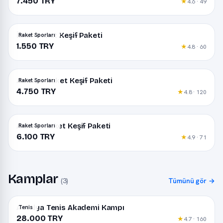
7.450 TRY
★
4.6 · 49
İzmir Raket Keşif Paketi
Raket Sporları
1.550 TRY
★
4.8 · 60
Antalya Raket Keşif Paketi
Raket Sporları
4.750 TRY
★
4.8 · 120
Ankara Raket Keşif Paketi
Raket Sporları
6.100 TRY
★
4.9 · 71
Kamplar
(3)
Tümünü gör →
Antalya Tenis Akademi Kampı
Tenis
28.000 TRY
★
4.7 · 160