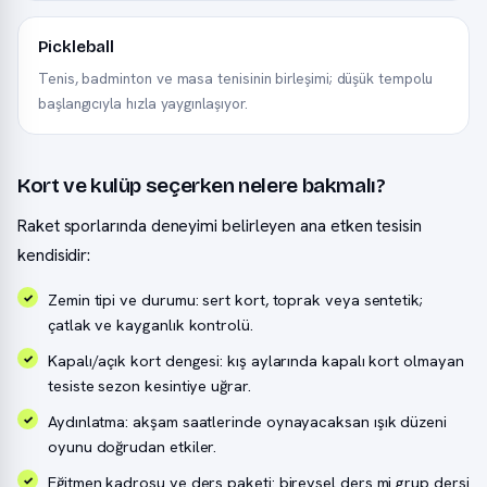
Pickleball
Tenis, badminton ve masa tenisinin birleşimi; düşük tempolu
başlangıcıyla hızla yaygınlaşıyor.
Kort ve kulüp seçerken nelere bakmalı?
Raket sporlarında deneyimi belirleyen ana etken tesisin
kendisidir:
Zemin tipi ve durumu: sert kort, toprak veya sentetik;
çatlak ve kayganlık kontrolü.
Kapalı/açık kort dengesi: kış aylarında kapalı kort olmayan
tesiste sezon kesintiye uğrar.
Aydınlatma: akşam saatlerinde oynayacaksan ışık düzeni
oyunu doğrudan etkiler.
Eğitmen kadrosu ve ders paketi: bireysel ders mi grup dersi