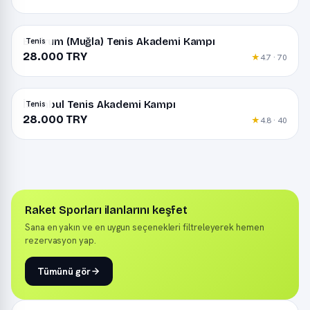
Bodrum (Muğla) Tenis Akademi Kampı
Tenis
28.000 TRY
★
4.7 · 70
İstanbul Tenis Akademi Kampı
Tenis
28.000 TRY
★
4.8 · 40
Raket Sporları ilanlarını keşfet
Sana en yakın ve en uygun seçenekleri filtreleyerek hemen
rezervasyon yap.
Tümünü gör