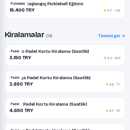
Ankara Başlangıç Pickleball Eğitimi
Pickleball
15.400 TRY
★
4.7 · 130
Kiralamalar
(38)
Tümünü gör →
Alaçatı Padel Kortu Kiralama (Saatlik)
Padel
3.150 TRY
★
4.6 · 209
Antalya Padel Kortu Kiralama (Saatlik)
Padel
3.850 TRY
★
4.8 · 71
Bursa Padel Kortu Kiralama (Saatlik)
Padel
4.650 TRY
★
4.7 · 97