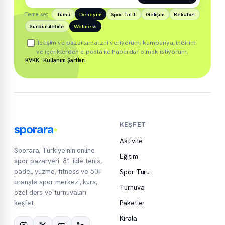
Tema seç:
Tümü
Deneyim
Spor Tatili
Gelişim
Rekabet
Sürdürülebilir
Wellness
İletişim ve pazarlama izni veriyorum; kampanya, indirim
ve içeriklerden e-posta ile haberdar olmak istiyorum.
KVKK
·
Kullanım Şartları
KEŞFET
sporara
Aktivite
Sporara, Türkiye'nin online
Eğitim
spor pazaryeri. 81 ilde tenis,
padel, yüzme, fitness ve 50+
Spor Turu
branşta spor merkezi, kurs,
Turnuva
özel ders ve turnuvaları
keşfet.
Paketler
Kirala