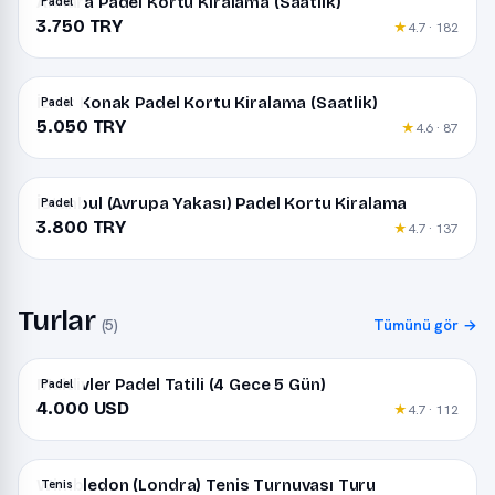
Ankara Padel Kortu Kiralama (Saatlik)
Padel
3.750 TRY
★
4.7 · 182
İzmir Konak Padel Kortu Kiralama (Saatlik)
Padel
5.050 TRY
★
4.6 · 87
İstanbul (Avrupa Yakası) Padel Kortu Kiralama
Padel
3.800 TRY
★
4.7 · 137
Turlar
(5)
Tümünü gör →
Maldivler Padel Tatili (4 Gece 5 Gün)
Padel
4.000 USD
★
4.7 · 112
Wimbledon (Londra) Tenis Turnuvası Turu
Tenis