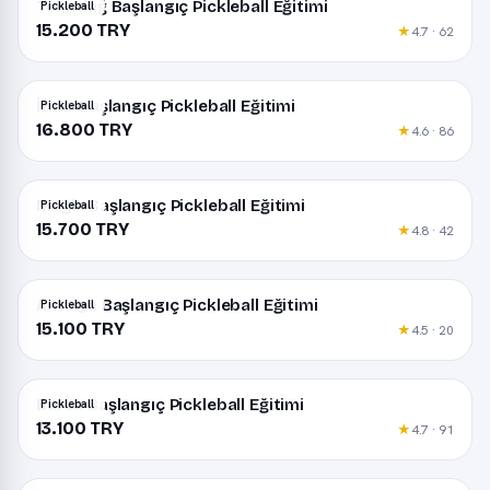
Tekirdağ Başlangıç Pickleball Eğitimi
Pickleball
15.200 TRY
★
4.7 · 62
İzmir Başlangıç Pickleball Eğitimi
Pickleball
16.800 TRY
★
4.6 · 86
Muğla Başlangıç Pickleball Eğitimi
Pickleball
15.700 TRY
★
4.8 · 42
Antalya Başlangıç Pickleball Eğitimi
Pickleball
15.100 TRY
★
4.5 · 20
Bursa Başlangıç Pickleball Eğitimi
Pickleball
13.100 TRY
★
4.7 · 91