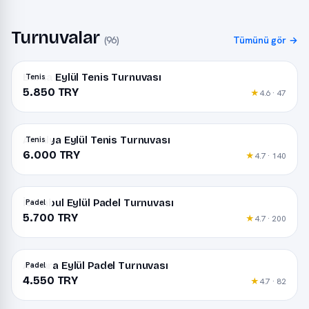
Turnuvalar
(96)
Tümünü gör →
Bursa Eylül Tenis Turnuvası
Tenis
5.850 TRY
★
4.6 · 47
Antalya Eylül Tenis Turnuvası
Tenis
6.000 TRY
★
4.7 · 140
İstanbul Eylül Padel Turnuvası
Padel
5.700 TRY
★
4.7 · 200
Ankara Eylül Padel Turnuvası
Padel
4.550 TRY
★
4.7 · 82