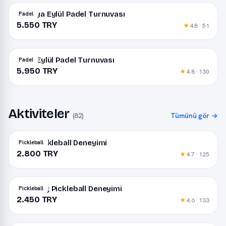
Antalya Eylül Padel Turnuvası
Padel
5.550 TRY
★
4.8 · 51
İzmir Eylül Padel Turnuvası
Padel
5.950 TRY
★
4.8 · 130
Aktiviteler
(82)
Tümünü gör →
İzmir Pickleball Deneyimi
Pickleball
2.800 TRY
★
4.7 · 125
Tekirdağ Pickleball Deneyimi
Pickleball
2.450 TRY
★
4.6 · 133