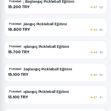
Tekirdağ Başlangıç Pickleball Eğitimi
Pickleball
15.200 TRY
★
4.7 · 62
İzmir Başlangıç Pickleball Eğitimi
Pickleball
16.800 TRY
★
4.6 · 86
Muğla Başlangıç Pickleball Eğitimi
Pickleball
15.700 TRY
★
4.8 · 42
Antalya Başlangıç Pickleball Eğitimi
Pickleball
15.100 TRY
★
4.5 · 20
Bursa Başlangıç Pickleball Eğitimi
Pickleball
13.100 TRY
★
4.7 · 91