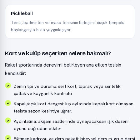
Pickleball
Tenis, badminton ve masa tenisinin birleşimi; düşük tempolu
başlangıcıyla hızla yaygınlaşıyor.
Kort ve kulüp seçerken nelere bakmalı?
Raket sporlarında deneyimi belirleyen ana etken tesisin
kendisidir:
Zemin tipi ve durumu: sert kort, toprak veya sentetik;
çatlak ve kayganlık kontrolü.
Kapalı/açık kort dengesi: kış aylarında kapalı kort olmayan
tesiste sezon kesintiye uğrar.
Aydınlatma: akşam saatlerinde oynayacaksan ışık düzeni
oyunu doğrudan etkiler.
Eğitmen kadrosu ve ders paketi: bireysel ders mi grup dersi