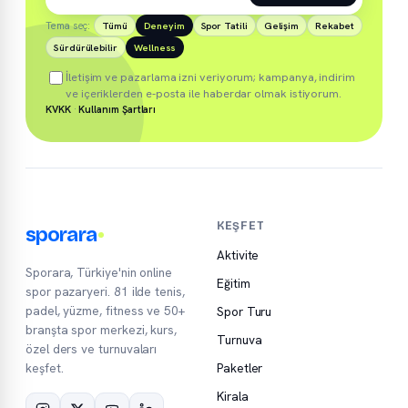
Tema seç:
Tümü
Deneyim
Spor Tatili
Gelişim
Rekabet
Sürdürülebilir
Wellness
İletişim ve pazarlama izni veriyorum; kampanya, indirim
ve içeriklerden e-posta ile haberdar olmak istiyorum.
KVKK
·
Kullanım Şartları
KEŞFET
sporara
Aktivite
Sporara, Türkiye'nin online
Eğitim
spor pazaryeri. 81 ilde tenis,
padel, yüzme, fitness ve 50+
Spor Turu
branşta spor merkezi, kurs,
Turnuva
özel ders ve turnuvaları
keşfet.
Paketler
Kirala