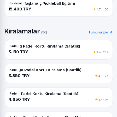
Ankara Başlangıç Pickleball Eğitimi
Pickleball
15.400 TRY
★
4.7 · 130
Kiralamalar
(38)
Tümünü gör →
Alaçatı Padel Kortu Kiralama (Saatlik)
Padel
3.150 TRY
★
4.6 · 209
Antalya Padel Kortu Kiralama (Saatlik)
Padel
3.850 TRY
★
4.8 · 71
Bursa Padel Kortu Kiralama (Saatlik)
Padel
4.650 TRY
★
4.7 · 97