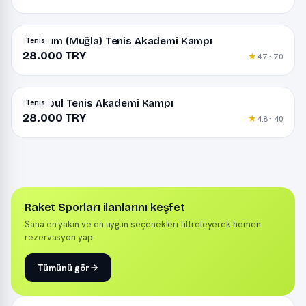
Bodrum (Muğla) Tenis Akademi Kampı
Tenis
28.000 TRY
★
4.7 · 70
İstanbul Tenis Akademi Kampı
Tenis
28.000 TRY
★
4.8 · 40
Raket Sporları ilanlarını keşfet
Sana en yakın ve en uygun seçenekleri filtreleyerek hemen
rezervasyon yap.
Tümünü gör