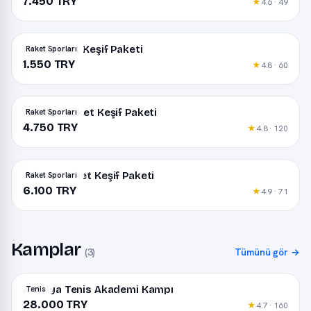
7.450 TRY
★
4.6 · 49
İzmir Raket Keşif Paketi
Raket Sporları
1.550 TRY
★
4.8 · 60
Antalya Raket Keşif Paketi
Raket Sporları
4.750 TRY
★
4.8 · 120
Ankara Raket Keşif Paketi
Raket Sporları
6.100 TRY
★
4.9 · 71
Kamplar
(3)
Tümünü gör →
Antalya Tenis Akademi Kampı
Tenis
28.000 TRY
★
4.7 · 160