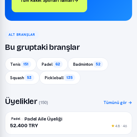
Tüm Raket Sporları ilanları
ALT BRANŞLAR
Bu gruptaki branşlar
Tenis
Padel
Badminton
151
62
52
Squash
Pickleball
53
135
Üyelikler
(150)
Tümünü gör →
Bursa Padel Aile Üyeliği
Padel
52.400 TRY
★
4.8 · 46