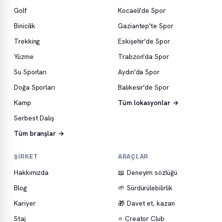
Golf
Kocaeli'de Spor
Binicilik
Gaziantep'te Spor
Trekking
Eskişehir'de Spor
Yüzme
Trabzon'da Spor
Su Sporları
Aydın'da Spor
Doğa Sporları
Balıkesir'de Spor
Kamp
Tüm lokasyonlar →
Serbest Dalış
Tüm branşlar →
ŞIRKET
ARAÇLAR
Hakkımızda
📖 Deneyim sözlüğü
Blog
🌱 Sürdürülebilirlik
Kariyer
🎁 Davet et, kazan
Staj
⭐ Creator Club