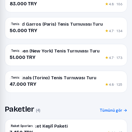
83.000 TRY
★
4.8 · 106
Roland Garros (Paris) Tenis Turnuvası Turu
Tenis
50.000 TRY
★
4.7 · 134
US Open (New York) Tenis Turnuvası Turu
Tenis
51.000 TRY
★
4.7 · 173
ATP Finals (Torino) Tenis Turnuvası Turu
Tenis
47.000 TRY
★
4.8 · 125
Paketler
(4)
Tümünü gör →
İstanbul Raket Keşif Paketi
Raket Sporları