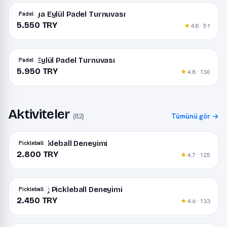
Antalya Eylül Padel Turnuvası
Padel
5.550 TRY
★
4.8 · 51
İzmir Eylül Padel Turnuvası
Padel
5.950 TRY
★
4.8 · 130
Aktiviteler
(82)
Tümünü gör →
İzmir Pickleball Deneyimi
Pickleball
2.800 TRY
★
4.7 · 125
Tekirdağ Pickleball Deneyimi
Pickleball
2.450 TRY
★
4.6 · 133