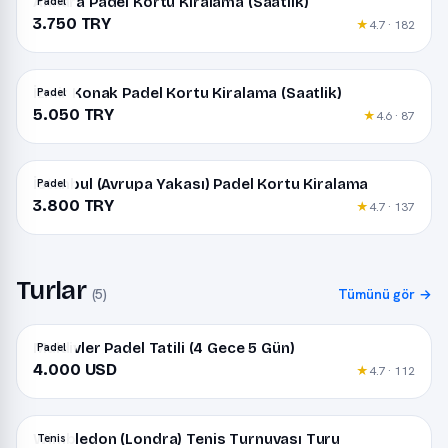
Ankara Padel Kortu Kiralama (Saatlik)
Padel
3.750 TRY
★
4.7 · 182
İzmir Konak Padel Kortu Kiralama (Saatlik)
Padel
5.050 TRY
★
4.6 · 87
İstanbul (Avrupa Yakası) Padel Kortu Kiralama
Padel
3.800 TRY
★
4.7 · 137
Turlar
(5)
Tümünü gör →
Maldivler Padel Tatili (4 Gece 5 Gün)
Padel
4.000 USD
★
4.7 · 112
Wimbledon (Londra) Tenis Turnuvası Turu
Tenis