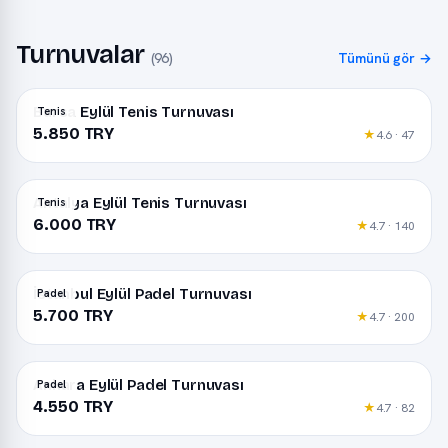
Turnuvalar
(96)
Tümünü gör →
Bursa Eylül Tenis Turnuvası
Tenis
5.850 TRY
★
4.6 · 47
Antalya Eylül Tenis Turnuvası
Tenis
6.000 TRY
★
4.7 · 140
İstanbul Eylül Padel Turnuvası
Padel
5.700 TRY
★
4.7 · 200
Ankara Eylül Padel Turnuvası
Padel
4.550 TRY
★
4.7 · 82