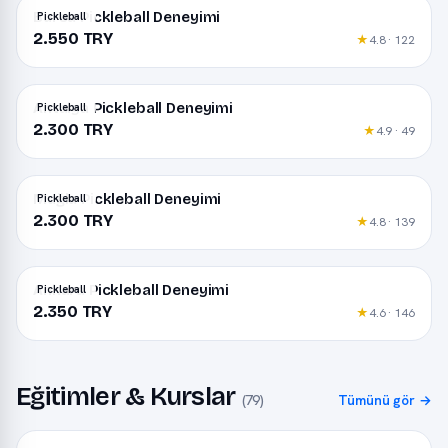
Bursa Pickleball Deneyimi
Pickleball
2.550 TRY
★
4.8 · 122
Antalya Pickleball Deneyimi
Pickleball
2.300 TRY
★
4.9 · 49
Muğla Pickleball Deneyimi
Pickleball
2.300 TRY
★
4.8 · 139
Ankara Pickleball Deneyimi
Pickleball
2.350 TRY
★
4.6 · 146
Eğitimler & Kurslar
(79)
Tümünü gör →