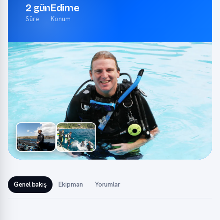
2 gün
Edirne
Süre
Konum
Genel bakış
Ekipman
Yorumlar