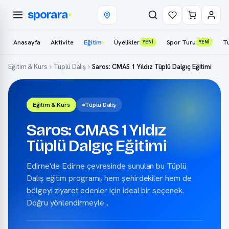
sporara
Anasayfa
Aktivite
Eğitim
Üyelikler
Spor Turu
T
YENİ
YENİ
Eğitim & Kurs
Tüplü Dalış
Saros: CMAS 1 Yıldız Tüplü Dalgıç Eğitimi
Eğitim & Kurs
Tüplü Dalış
Saros: CMAS 1 Yıldız
Tüplü Dalgıç Eğitimi
Edirne'de Edirne çevresinde sunulan bu Tüplü
Dalış eğitim programı, hem şehirdekiler hem de
bölgeyi ziyaret edenler için ideal bir seçenek.
Doğru yönlendirmeyle...