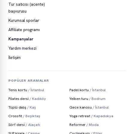
Tur satıcısı (acente)
başvurusu
Kurumsal sporlar
Affiliate programı
Kampanyalar
Yardım merkezi
İletişim
POPÜLER ARAMALAR
Tenis kortu
/ İstanbul
Padel kortu
/ İstanbul
Pilates dersi
/ Kadıköy
Yelken turu
/ Bodrum
Tüplü dalış
/ Kaş
Gece kanosu
/ İstanbul
Crossfit
/ Beşiktaş
Yoga retreat
/ Kapadokya
Sörf dersi
/ Alaçatı
Reformer
/ Moda
SUP kirala
/ Çeşme
Cycling kurs
/ Etiler