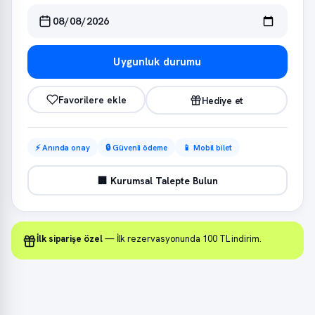
Uygunluk durumu
Favorilere ekle
Hediye et
⚡ Anında onay
🔒 Güvenli ödeme
📱 Mobil bilet
🏢 Kurumsal Talepte Bulun
İlk siparişe özel
— İlk rezervasyonunda 100 TL indirim.