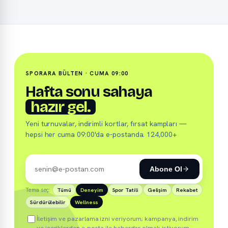
SPORARA BÜLTEN · CUMA 09:00
Hafta sonu sahaya
hazır gel.
Yeni turnuvalar, indirimli kortlar, fırsat kampları —
hepsi her cuma 09:00'da e-postanda. 124,000+
Abone Ol
Tema seç:
Tümü
Deneyim
Spor Tatili
Gelişim
Rekabet
Sürdürülebilir
Wellness
İletişim ve pazarlama izni veriyorum; kampanya, indirim
ve içeriklerden e-posta ile haberdar olmak istiyorum.